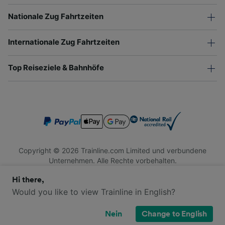
Nationale Zug Fahrtzeiten
Internationale Zug Fahrtzeiten
Top Reiseziele & Bahnhöfe
Copyright © 2026 Trainline.com Limited und verbundene
Unternehmen. Alle Rechte vorbehalten.
Trainline.com Limited ist in England und Wales registriert.
Hi there,
Firmennummer 3846791. Registrierte Adresse: 1 Stonecutter
St, London EC4A 4AH, United Kingdom. USt-IdNr.: 791 7261
Would you like to view Trainline in English?
06.
Nein
Change to English