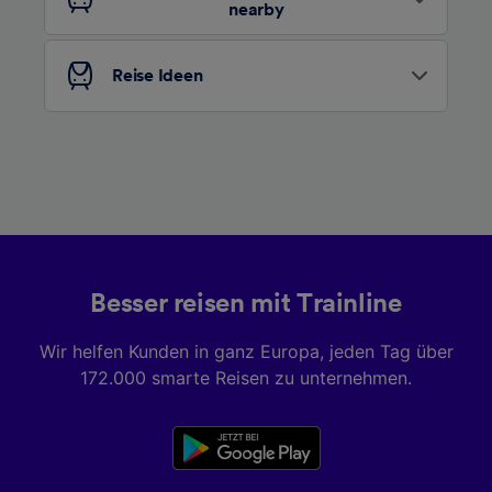
nearby
Folgendes bereitzustellen:
Verwendung genauer Standortdaten.
Endgeräteeigenschaften zur Identifikation
Reise Ideen
aktiv abfragen. Speichern von oder Zugriff auf
Informationen auf einem Endgerät.
Personalisierte Werbung und Inhalte, Messung
von Werbeleistung und der Performance von
Inhalten, Zielgruppenforschung sowie
Entwicklung und Verbesserung von
Angeboten.
Liste der Partner (Lieferanten)
Besser reisen mit Trainline
Wir helfen Kunden in ganz Europa, jeden Tag über
172.000 smarte Reisen zu unternehmen.