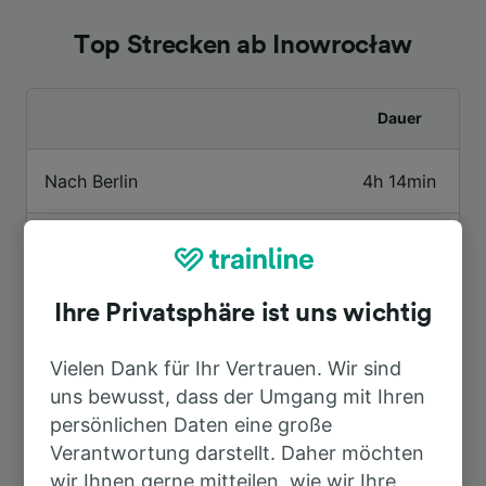
Top Strecken ab Inowrocław
Dauer
Nach Berlin
4h 14min
Nach Warschau
31min
Nach Prag
6h 50min
Ihre Privatsphäre ist uns wichtig
Vielen Dank für Ihr Vertrauen. Wir sind
Nach Berlin Hbf
2h 40min
uns bewusst, dass der Umgang mit Ihren
persönlichen Daten eine große
Nach Hamburg
6h 52min
Verantwortung darstellt. Daher möchten
wir Ihnen gerne mitteilen, wie wir Ihre