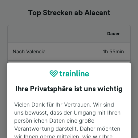
Top Strecken ab Alacant
Dauer
Nach Valencia
1h 55min
Nach Madrid
2h 23min
Nach Málaga
6h 32min
Ihre Privatsphäre ist uns wichtig
Vielen Dank für Ihr Vertrauen. Wir sind
Nach Barcelona
5h 17min
uns bewusst, dass der Umgang mit Ihren
persönlichen Daten eine große
Nach Murcia
45min
Verantwortung darstellt. Daher möchten
wir Ihnen gerne mitteilen, wie wir Ihre