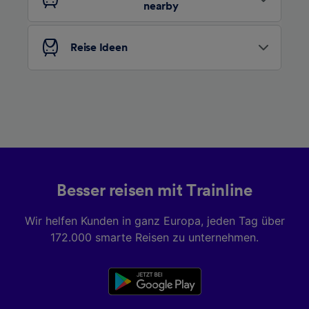
nearby
Folgendes bereitzustellen:
Verwendung genauer Standortdaten.
Endgeräteeigenschaften zur Identifikation
Reise Ideen
aktiv abfragen. Speichern von oder Zugriff auf
Informationen auf einem Endgerät.
Personalisierte Werbung und Inhalte, Messung
von Werbeleistung und der Performance von
Inhalten, Zielgruppenforschung sowie
Entwicklung und Verbesserung von
Angeboten.
Liste der Partner (Lieferanten)
Besser reisen mit Trainline
Wir helfen Kunden in ganz Europa, jeden Tag über
172.000 smarte Reisen zu unternehmen.