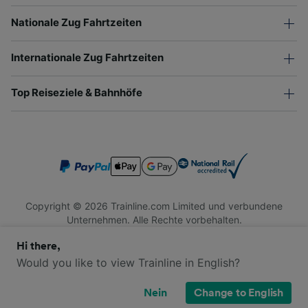
Nationale Zug Fahrtzeiten
Internationale Zug Fahrtzeiten
Top Reiseziele & Bahnhöfe
Copyright © 2026 Trainline.com Limited und verbundene
Unternehmen. Alle Rechte vorbehalten.
Trainline.com Limited ist in England und Wales registriert.
Hi there,
Firmennummer 3846791. Registrierte Adresse: 1 Stonecutter
St, London EC4A 4AH, United Kingdom. USt-IdNr.: 791 7261
Would you like to view Trainline in English?
06.
Nein
Change to English