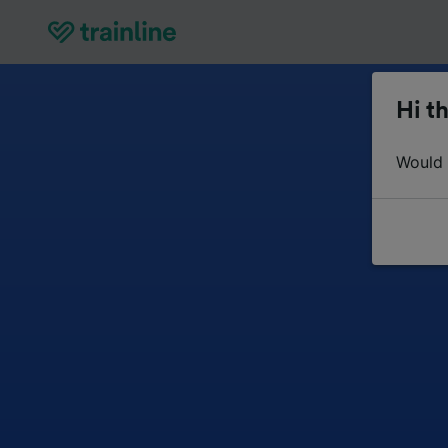
Hi th
Would y