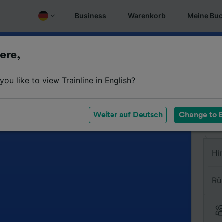
Business
Warenkorb
Meine Bu
ere,
Vo
ou like to view Trainline in English?
Na
Weiter auf Deutsch
Change to E
Hi
Rü