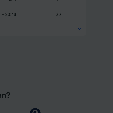
7 – 23:46
20
en?