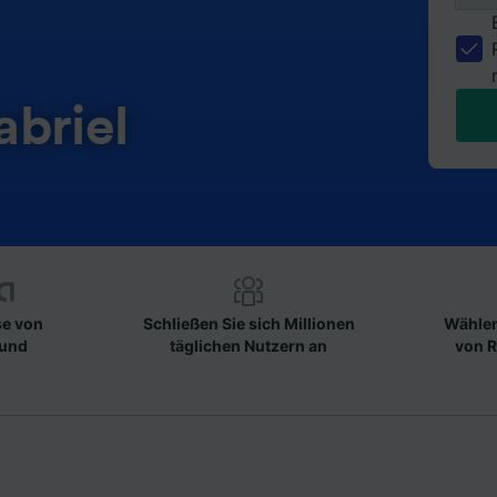
abriel
se von
Schließen Sie sich Millionen
Wählen
 und
täglichen Nutzern an
von R