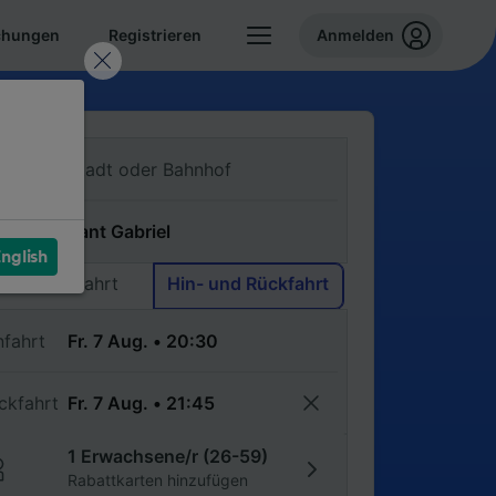
chungen
Registrieren
Anmelden
n
ch
nglish
Einfache Fahrt
Hin- und Rückfahrt
nfahrt
ckfahrt
1 Erwachsene/r (26-59)
Rabattkarten hinzufügen