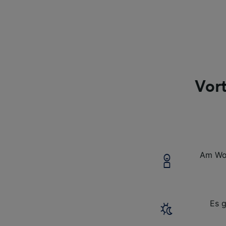
Vor
Am Woch
Es gi