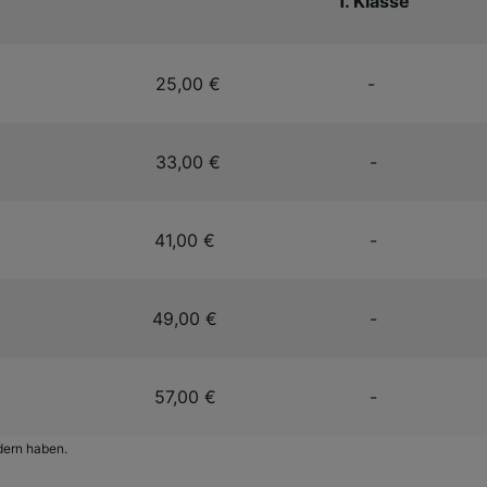
1. Klasse
r Partner (Lieferanten)
25,00 €
-
33,00 €
-
41,00 €
-
49,00 €
-
57,00 €
-
dern haben.