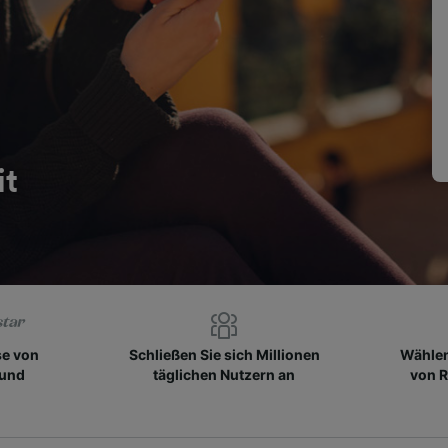
it
se von
Schließen Sie sich Millionen
Wählen
 und
täglichen Nutzern an
von R