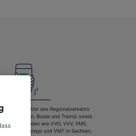
g
lle Verkehrsmittel des Regionalverkehrs
Regionalbahnen, Busse und Trams) sowie
erkehrsverbünden wie VVO, VVV, VMS,
dass
VON, MDV, marego und VMT in Sachsen,