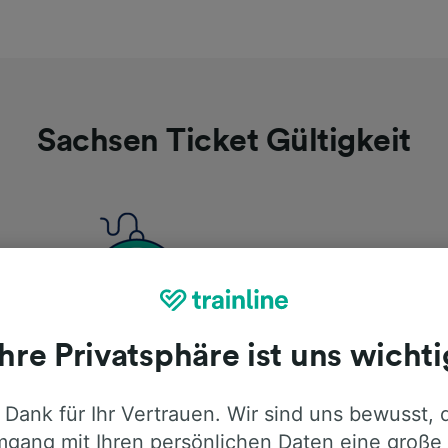
Sachsen Ticket Gültigkeit
Ihre Privatsphäre ist uns wichti
Das Ticket gilt von 9 Uhr bis 3 Uhr des
A
Folgetages
(
V
 Dank für Ihr Vertrauen. Wir sind uns bewusst, 
Z
gang mit Ihren persönlichen Daten eine große