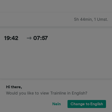
5h 44min
,
1 Umst.
19:42
07:57
12h 15min
,
1 Umst.
Hi there,
Would you like to view Trainline in English?
20:15
07:57
Nein
Change to English