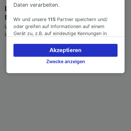
Daten verarbeiten.
Die ehrliche Meinung von Trainline-
Nutzern
Wir und unsere
115
Partner speichern und/
oder greifen auf Informationen auf einem
Wer könnte Ihnen besseres Feedback geben als
Gerät zu, z.B. auf eindeutige Kennungen in
unsere Kunden selbst?
Cookies, um personenbezogene Daten zu
verarbeiten. Sie können Ihre Präferenzen
Akzeptieren
akzeptieren oder verwalten, einschließlich
Ihres Widerspruchsrechts bei berechtigtem
Zwecke anzeigen
Interesse. Klicken Sie dazu bitte unten oder
besuchen Sie jederzeit die Seite der
Datenschutzrichtlinie. Diese Präferenzen
werden unseren Partnern signalisiert und
haben keinen Einfluss auf Surfdaten. Ihre
Daten werden nicht für Tracking-Zwecke
verwendet, wenn Sie uns gebeten haben, Ihr
Surfverhalten nicht zu verfolgen.
Wir und unsere Partner verarbeiten Daten, um