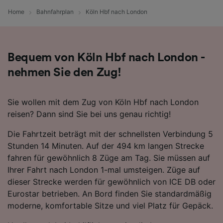
Folgendes bereitzustellen:
Home
Bahnfahrplan
Köln Hbf nach London
Verwendung genauer Standortdaten.
Endgeräteeigenschaften zur Identifikation
aktiv abfragen. Speichern von oder Zugriff auf
Informationen auf einem Endgerät.
Bequem von Köln Hbf nach London -
Personalisierte Werbung und Inhalte, Messung
von Werbeleistung und der Performance von
nehmen Sie den Zug!
Inhalten, Zielgruppenforschung sowie
Entwicklung und Verbesserung von
Angeboten.
Sie wollen mit dem Zug von Köln Hbf nach London
reisen? Dann sind Sie bei uns genau richtig!
Liste der Partner (Lieferanten)
Die Fahrtzeit beträgt mit der schnellsten Verbindung 5
Stunden 14 Minuten. Auf der 494 km langen Strecke
fahren für gewöhnlich 8 Züge am Tag. Sie müssen auf
Ihrer Fahrt nach London 1-mal umsteigen. Züge auf
dieser Strecke werden für gewöhnlich von ICE DB oder
Eurostar betrieben. An Bord finden Sie standardmäßig
moderne, komfortable Sitze und viel Platz für Gepäck.