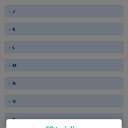
J
K
L
M
N
O
P