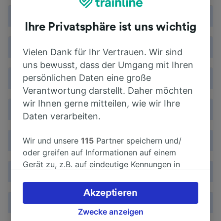
Q
Ihre Privatsphäre ist uns wichtig
R
Vielen Dank für Ihr Vertrauen. Wir sind
uns bewusst, dass der Umgang mit Ihren
persönlichen Daten eine große
S
Verantwortung darstellt. Daher möchten
wir Ihnen gerne mitteilen, wie wir Ihre
T
Daten verarbeiten.
Wir und unsere
115
Partner speichern und/
U
oder greifen auf Informationen auf einem
Gerät zu, z.B. auf eindeutige Kennungen in
V
Cookies, um personenbezogene Daten zu
verarbeiten. Sie können Ihre Präferenzen
Akzeptieren
akzeptieren oder verwalten, einschließlich
W
Ihres Widerspruchsrechts bei berechtigtem
Zwecke anzeigen