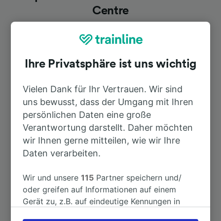
Centre
Dauer
Ihre Privatsphäre ist uns wichtig
Nach Marseille St-Charles
36min
Vielen Dank für Ihr Vertrauen. Wir sind
uns bewusst, dass der Umgang mit Ihren
Nach Aix-en-Provence TGV
1h 15min
persönlichen Daten eine große
Verantwortung darstellt. Daher möchten
Nach Manosque—Gréoux-les-Bains
40min
wir Ihnen gerne mitteilen, wie wir Ihre
Daten verarbeiten.
Nach Cassis
1h 15min
Wir und unsere
115
Partner speichern und/
Nach Gap
2h 32min
oder greifen auf Informationen auf einem
Gerät zu, z.B. auf eindeutige Kennungen in
Cookies, um personenbezogene Daten zu
Nach Sisteron
1h 21min