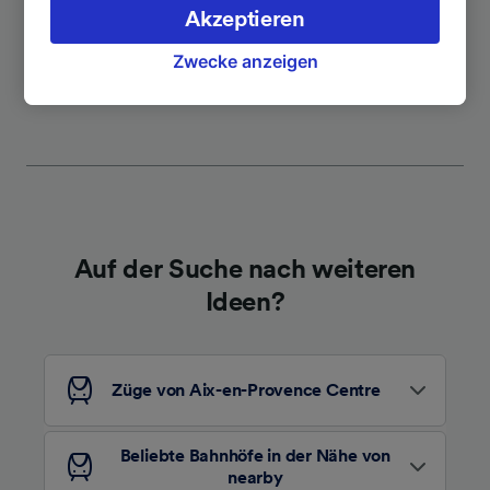
verarbeiten. Sie können Ihre Präferenzen
Akzeptieren
akzeptieren oder verwalten, einschließlich
Weitere Verbindungen sehen
Ihres Widerspruchsrechts bei berechtigtem
Zwecke anzeigen
Interesse. Klicken Sie dazu bitte unten oder
besuchen Sie jederzeit die Seite der
Datenschutzrichtlinie. Diese Präferenzen
werden unseren Partnern signalisiert und
haben keinen Einfluss auf Surfdaten. Ihre
Daten werden nicht für Tracking-Zwecke
verwendet, wenn Sie uns gebeten haben, Ihr
Auf der Suche nach weiteren
Surfverhalten nicht zu verfolgen.
Ideen?
Wir und unsere Partner verarbeiten Daten, um
Folgendes bereitzustellen:
Verwendung genauer Standortdaten.
Endgeräteeigenschaften zur Identifikation
Züge von Aix-en-Provence Centre
aktiv abfragen. Speichern von oder Zugriff auf
Informationen auf einem Endgerät.
Personalisierte Werbung und Inhalte, Messung
Beliebte Bahnhöfe in der Nähe von
von Werbeleistung und der Performance von
nearby