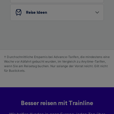
Inhalten, Zielgruppenforschung sowie
Entwicklung und Verbesserung von
Angeboten.
Reise Ideen
Liste der Partner (Lieferanten)
† Durchschnittliche Ersparnis bei Advance-Tarifen, die mindestens eine
Woche vor Abfahrt gebucht wurden, im Vergleich zu Anytime-Tarifen,
wenn Sie am Reisetag buchen. Nur solange der Vorrat reicht. Gilt nicht
für Bustickets.
Besser reisen mit Trainline