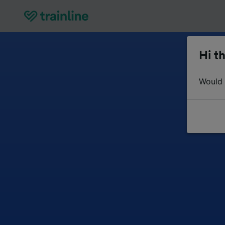
Hi th
Would y