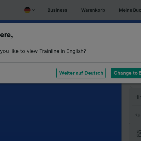
Business
Warenkorb
Meine Bu
ere,
Vo
ou like to view Trainline in English?
Na
Weiter auf Deutsch
Change to E
Hi
Rü