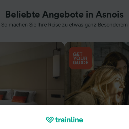
Beliebte Angebote in Asnois
So machen Sie Ihre Reise zu etwas ganz Besonderem