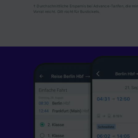
Verwend
† Durchschnittliche Ersparnis bei Advance-Tarifen, die m
Vorrat reicht. Gilt nicht für Bustickets.
Identifi
auf ein
Werbele
sowie E
Liste de