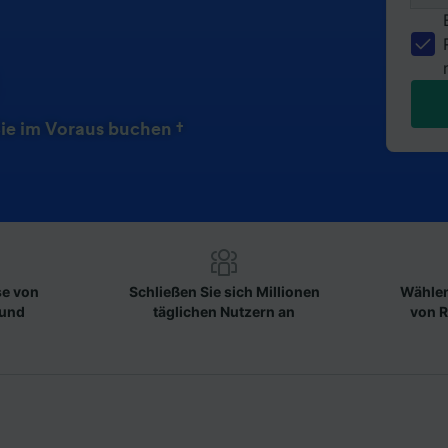
ie im Voraus buchen †
se von
Schließen Sie sich Millionen
Wählen
 und
täglichen Nutzern an
von R