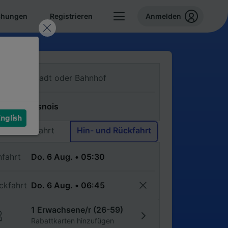
chungen
Registrieren
Anmelden
n
ch
nglish
Einfache Fahrt
Hin- und Rückfahrt
nfahrt
ckfahrt
1 Erwachsene/r (26-59)
Rabattkarten hinzufügen