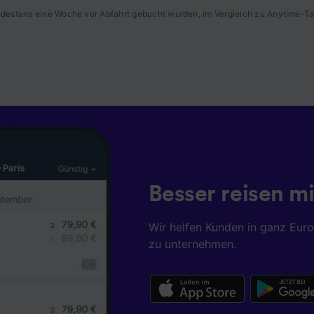
ung genauer Standortdaten. Endgeräteeigenschaften zur
indestens eine Woche vor Abfahrt gebucht wurden, im Vergleich zu Anytime-Ta
kation aktiv abfragen. Speichern von oder Zugriff auf Infor
em Endgerät. Personalisierte Werbung und Inhalte, Messung
istung und der Performance von Inhalten, Zielgruppenfors
ntwicklung und Verbesserung von Angeboten.
r Partner (Lieferanten)
Besser reisen mi
Wir helfen Kunden in ganz Eur
zu unternehmen.