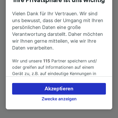
Ihre Privatsphäre ist uns wichtig
Nach Schio
41min
Vielen Dank für Ihr Vertrauen. Wir sind
uns bewusst, dass der Umgang mit Ihren
Nach Vicenza
8min
persönlichen Daten eine große
Verantwortung darstellt. Daher möchten
wir Ihnen gerne mitteilen, wie wir Ihre
Nach Dueville
9min
Daten verarbeiten.
Nach San Bonifacio
41min
Wir und unsere
115
Partner speichern und/
oder greifen auf Informationen auf einem
Nach Venedig
54min
Gerät zu, z.B. auf eindeutige Kennungen in
Cookies, um personenbezogene Daten zu
verarbeiten. Sie können Ihre Präferenzen
Nach Villaverla-Montecchio
14min
Akzeptieren
akzeptieren oder verwalten, einschließlich
Ihres Widerspruchsrechts bei berechtigtem
Zwecke anzeigen
Weitere Verbindungen sehen
Interesse. Klicken Sie dazu bitte unten oder
besuchen Sie jederzeit die Seite der
Datenschutzrichtlinie. Diese Präferenzen