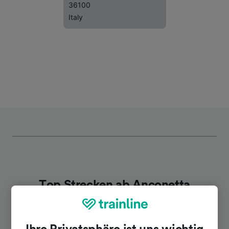
36100
Italy
Top Strecken ab Anconetta
Dauer