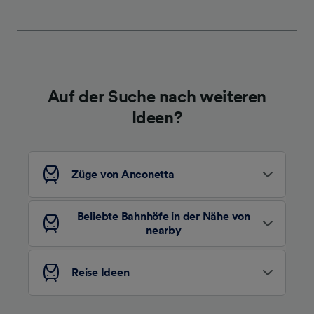
werden unseren Partnern signalisiert und
haben keinen Einfluss auf Surfdaten. Ihre
Daten werden nicht für Tracking-Zwecke
verwendet, wenn Sie uns gebeten haben, Ihr
Surfverhalten nicht zu verfolgen.
Auf der Suche nach weiteren
Wir und unsere Partner verarbeiten Daten, um
Ideen?
Folgendes bereitzustellen:
Verwendung genauer Standortdaten.
Endgeräteeigenschaften zur Identifikation
aktiv abfragen. Speichern von oder Zugriff auf
Züge von Anconetta
Informationen auf einem Endgerät.
Personalisierte Werbung und Inhalte, Messung
von Werbeleistung und der Performance von
Beliebte Bahnhöfe in der Nähe von
Inhalten, Zielgruppenforschung sowie
nearby
Entwicklung und Verbesserung von
Angeboten.
Reise Ideen
Liste der Partner (Lieferanten)