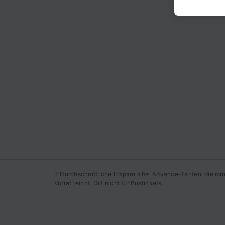
akzepti
berecht
jederzei
unseren 
Daten w
haben, I
Wir und
Verwend
Identifi
auf ein
Werbele
sowie E
Liste de
† Durchschnittliche Ersparnis bei Advance-Tarifen, die m
Vorrat reicht. Gilt nicht für Bustickets.