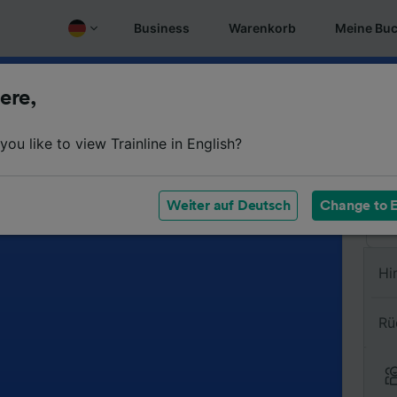
Business
Warenkorb
Meine Bu
ere,
Vo
ou like to view Trainline in English?
Na
Weiter auf Deutsch
Change to E
Hi
Rü