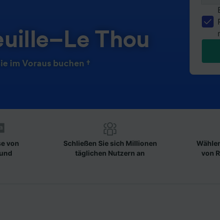
euille–Le Thou
ie im Voraus buchen †
se von
Schließen Sie sich Millionen
Wählen
 und
täglichen Nutzern an
von R