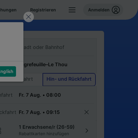
chungen
Registrieren
Anmelden
n
ch
nglish
Einfache Fahrt
Hin- und Rückfahrt
nfahrt
ckfahrt
1 Erwachsene/r (26-59)
Rabattkarten hinzufügen