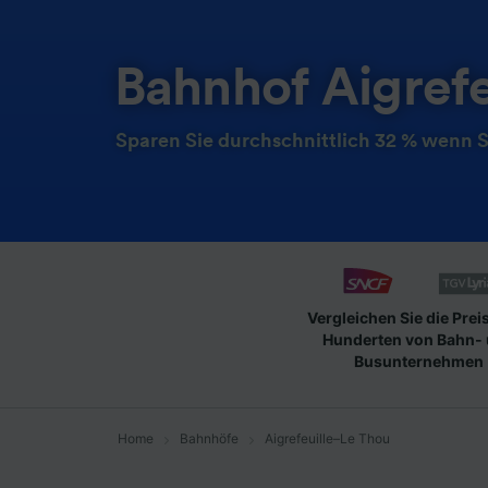
Bahnhof Aigref
Sparen Sie durchschnittlich 32 % wenn S
Vergleichen Sie die Prei
Hunderten von Bahn-
Busunternehmen
Home
Bahnhöfe
Aigrefeuille–Le Thou