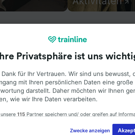
Aktivitäten
formationen über den Bahnhof sowie Fahrpläne und buchen 
Ihre Privatsphäre ist uns wichti
lle–Le Thou. Trainline bietet Verbindungen von mehr als 
en wie
SNCF
in 45 Ländern an. Finden Sie mit Trainline di
 Dank für Ihr Vertrauen. Wir sind uns bewusst, 
efeuille–Le Thou.
gang mit Ihren persönlichen Daten eine große
wortung darstellt. Daher möchten wir Ihnen ge
len, wie wir Ihre Daten verarbeiten.
 unsere
115
Partner speichern und/ oder greifen auf Inform
em Gerät zu, z.B. auf eindeutige Kennungen in Cookies, um
nbezogene Daten zu verarbeiten. Sie können Ihre Präferen
Zwecke anzeigen
Akzept