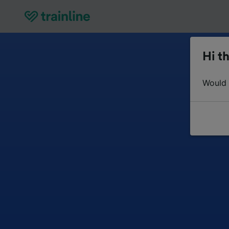
Hi th
Would y