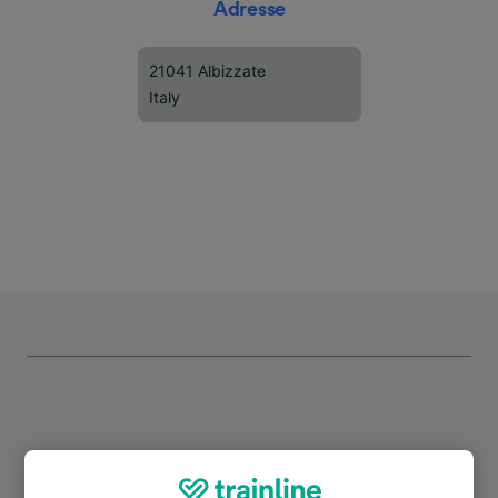
Adresse
21041 Albizzate
Italy
Top Strecken ab Albizzate-Solbiate
Arno