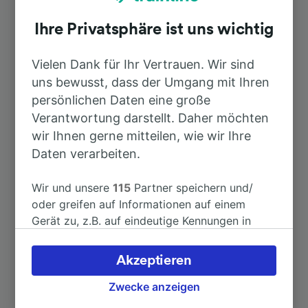
Ihre Privatsphäre ist uns wichtig
Dauer
Vielen Dank für Ihr Vertrauen. Wir sind
uns bewusst, dass der Umgang mit Ihren
Nach Varese
15min
persönlichen Daten eine große
Verantwortung darstellt. Daher möchten
Nach Milano Porta Garibaldi
51min
wir Ihnen gerne mitteilen, wie wir Ihre
Daten verarbeiten.
Nach Gallarate
9min
Wir und unsere
115
Partner speichern und/
oder greifen auf Informationen auf einem
Nach Besnate
27min
Gerät zu, z.B. auf eindeutige Kennungen in
Cookies, um personenbezogene Daten zu
Nach Besozzo
47min
verarbeiten. Sie können Ihre Präferenzen
Akzeptieren
akzeptieren oder verwalten, einschließlich
Ihres Widerspruchsrechts bei berechtigtem
Zwecke anzeigen
Nach Bologna Centrale
2h 42min
Interesse. Klicken Sie dazu bitte unten oder