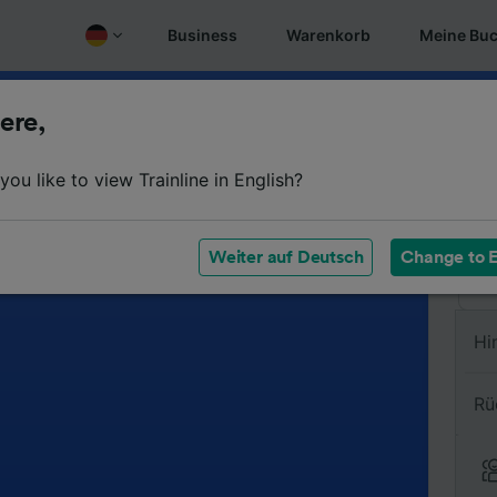
Business
Warenkorb
Meine Bu
ere,
Vo
ou like to view Trainline in English?
Na
Weiter auf Deutsch
Change to E
Hi
Rü