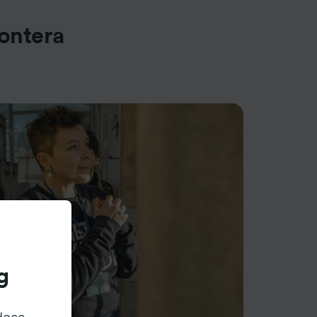
rontera
g