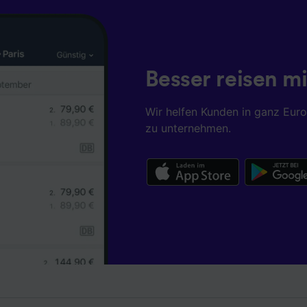
istung und der Performance von Inhalten, Zielgruppenfors
ntwicklung und Verbesserung von Angeboten.
r Partner (Lieferanten)
Besser reisen mi
Wir helfen Kunden in ganz Eur
zu unternehmen.