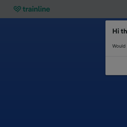
Hi th
Would y