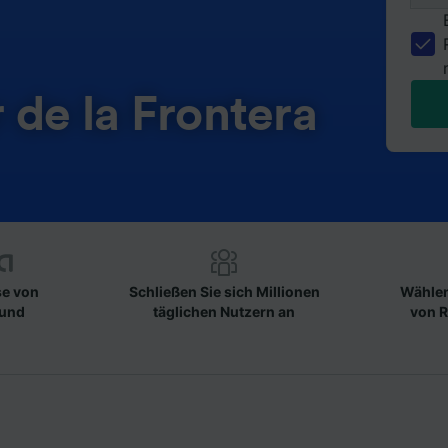
 de la Frontera
se von
Schließen Sie sich Millionen
Wählen
 und
täglichen Nutzern an
von R