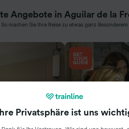
te Angebote in Aguilar de la F
So machen Sie Ihre Reise zu etwas ganz Besonderem
Ihre Privatsphäre ist uns wichti