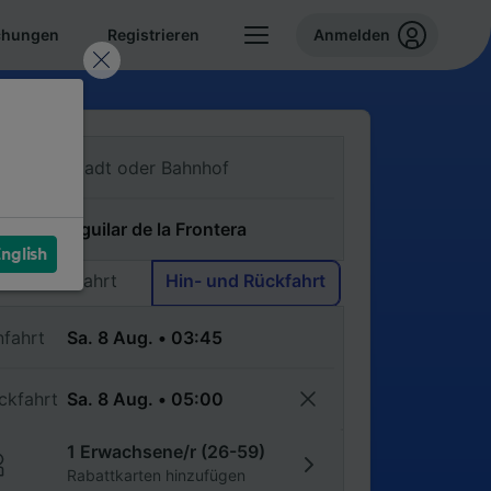
chungen
Registrieren
Anmelden
n
ch
nglish
Einfache Fahrt
Hin- und Rückfahrt
nfahrt
ckfahrt
1 Erwachsene/r (26-59)
Rabattkarten hinzufügen