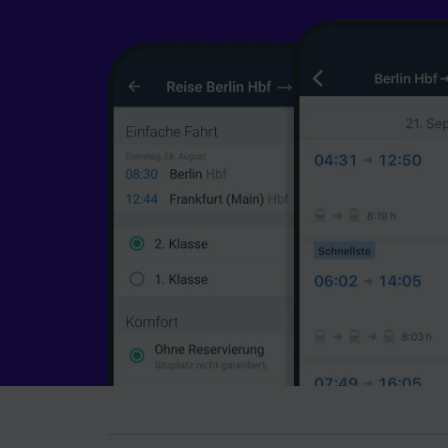
Werbele
sowie E
Liste de