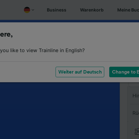
Business
Warenkorb
Meine Bu
ere,
Vo
ou like to view Trainline in English?
Na
Weiter auf Deutsch
Change to E
Hi
Rü