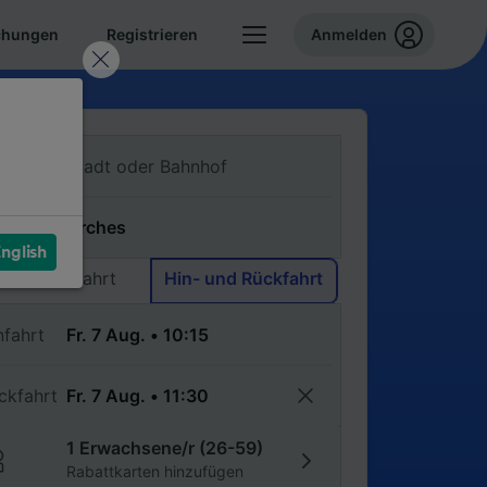
chungen
Registrieren
Anmelden
n
ch
nglish
Einfache Fahrt
Hin- und Rückfahrt
nfahrt
ckfahrt
1 Erwachsene/r (26-59)
Rabattkarten hinzufügen