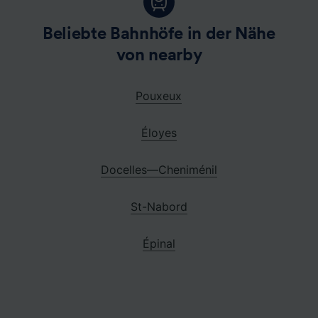
Beliebte Bahnhöfe in der Nähe
von nearby
Pouxeux
Éloyes
Docelles—Cheniménil
St-Nabord
Épinal