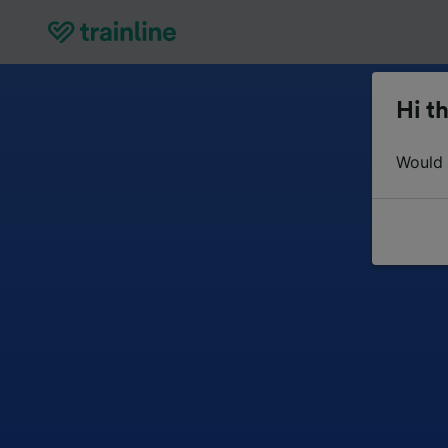
Hi th
Would y