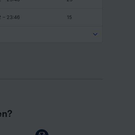
2 – 23:46
15
en?