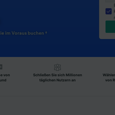
ie im Voraus buchen †
se von
Schließen Sie sich Millionen
Wählen
 und
täglichen Nutzern an
von R