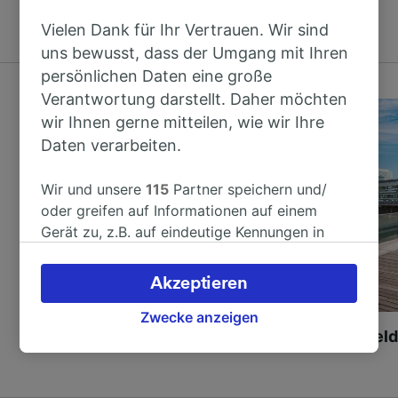
und Busunternehmen
Vielen Dank für Ihr Vertrauen. Wir sind
uns bewusst, dass der Umgang mit Ihren
persönlichen Daten eine große
Verantwortung darstellt. Daher möchten
wir Ihnen gerne mitteilen, wie wir Ihre
Daten verarbeiten.
Wir und unsere
115
Partner speichern und/
oder greifen auf Informationen auf einem
Gerät zu, z.B. auf eindeutige Kennungen in
Cookies, um personenbezogene Daten zu
verarbeiten. Sie können Ihre Präferenzen
Akzeptieren
akzeptieren oder verwalten, einschließlich
Ihres Widerspruchsrechts bei berechtigtem
Zwecke anzeigen
Hamburg nach Berlin
Köln nach Düsseld
Interesse. Klicken Sie dazu bitte unten oder
besuchen Sie jederzeit die Seite der
Datenschutzrichtlinie. Diese Präferenzen