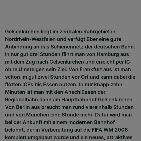
werden unseren Partnern signalisiert und
haben keinen Einfluss auf Surfdaten. Ihre
Daten werden nicht für Tracking-Zwecke
verwendet, wenn Sie uns gebeten haben, Ihr
Gelsenkirchen liegt im zentralen Ruhrgebiet in
Surfverhalten nicht zu verfolgen.
Nordrhein-Westfalen und verfügt über eine gute
Wir und unsere Partner verarbeiten Daten, um
Anbindung an das Schienennetz der deutschen Bahn.
Folgendes bereitzustellen:
In nur gut drei Stunden fährt man von Hamburg aus
Verwendung genauer Standortdaten.
mit dem Zug nach Gelsenkirchen und erreicht per IC
Endgeräteeigenschaften zur Identifikation
ohne Umsteigen sein Ziel. Von Frankfurt aus ist man
aktiv abfragen. Speichern von oder Zugriff auf
schon im gut zwei Stunden vor Ort und kann dabei die
Informationen auf einem Endgerät.
Personalisierte Werbung und Inhalte, Messung
flotten ICEs bis Essen nutzen. In nur knapp zehn
von Werbeleistung und der Performance von
Minuten ist man mit den Anschlüssen der
Inhalten, Zielgruppenforschung sowie
Regionalbahn dann am Hauptbahnhof Gelsenkirchen.
Entwicklung und Verbesserung von
Von Berlin aus braucht man rund viereinhalb Stunden
Angeboten.
und von München eine Stunde mehr. Dafür wird man
Liste der Partner (Lieferanten)
bei der Ankunft mit einem modernen Bahnhof
belohnt, der in Vorbereitung auf die FIFA WM 2006
komplett umgebaut wurde und ein neues, attraktives