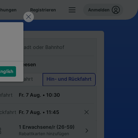
chungen
Registrieren
Anmelden
n
ch
nglish
Einfache Fahrt
Hin- und Rückfahrt
nfahrt
ckfahrt
1 Erwachsene/r (26-59)
Rabattkarten hinzufügen