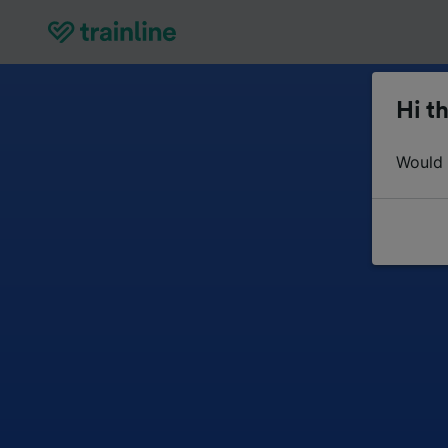
Hi th
Would y