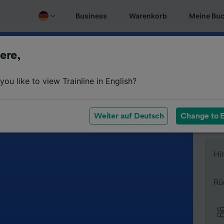
Business
Warenkorb
Meine Bu
ere,
Vo
ou like to view Trainline in English?
Na
Weiter auf Deutsch
Change to E
Hi
Rü