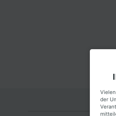
Vielen
der Um
Verant
mittei