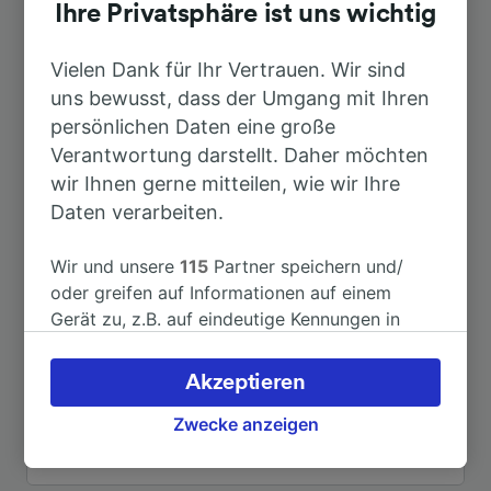
Dauer
Ihre Privatsphäre ist uns wichtig
Nach Berlin Hbf
Vielen Dank für Ihr Vertrauen. Wir sind
1h 50min
uns bewusst, dass der Umgang mit Ihren
persönlichen Daten eine große
Nach Hamburg Hbf
1h 10min
Verantwortung darstellt. Daher möchten
wir Ihnen gerne mitteilen, wie wir Ihre
Nach Hannover Hbf
1h 25min
Daten verarbeiten.
Nach Salzwedel
9min
Wir und unsere
115
Partner speichern und/
oder greifen auf Informationen auf einem
Gerät zu, z.B. auf eindeutige Kennungen in
Nach Celle
1h 3min
Cookies, um personenbezogene Daten zu
verarbeiten. Sie können Ihre Präferenzen
Akzeptieren
Nach Euskirchen
5h 39min
akzeptieren oder verwalten, einschließlich
Ihres Widerspruchsrechts bei berechtigtem
Zwecke anzeigen
Interesse. Klicken Sie dazu bitte unten oder
Weitere Verbindungen sehen
besuchen Sie jederzeit die Seite der