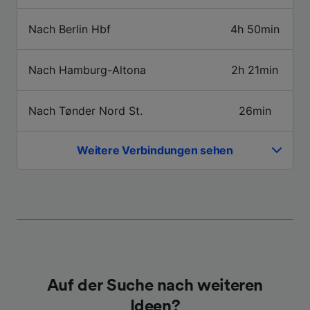
Inhalten, Zielgruppenforschung sowie
Entwicklung und Verbesserung von
Nach Berlin Hbf
4h 50min
Angeboten.
Liste der Partner (Lieferanten)
Nach Hamburg-Altona
2h 21min
Nach Tønder Nord St.
26min
Weitere Verbindungen sehen
Auf der Suche nach weiteren
Ideen?