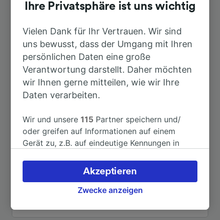
Dauer
Ihre Privatsphäre ist uns wichtig
Nach Mannheim Hbf
Vielen Dank für Ihr Vertrauen. Wir sind
24min
uns bewusst, dass der Umgang mit Ihren
persönlichen Daten eine große
Nach Heidelberg Hbf
36min
Verantwortung darstellt. Daher möchten
wir Ihnen gerne mitteilen, wie wir Ihre
Nach Amsterdam
5h 9min
Daten verarbeiten.
Nach Frankfurt (Main) Hbf
1h 12min
Wir und unsere
115
Partner speichern und/
oder greifen auf Informationen auf einem
Gerät zu, z.B. auf eindeutige Kennungen in
Nach Deidesheim
1h 19min
Cookies, um personenbezogene Daten zu
verarbeiten. Sie können Ihre Präferenzen
Akzeptieren
Nach Heidelberg
36min
akzeptieren oder verwalten, einschließlich
Ihres Widerspruchsrechts bei berechtigtem
Zwecke anzeigen
Interesse. Klicken Sie dazu bitte unten oder
Weitere Verbindungen sehen
besuchen Sie jederzeit die Seite der