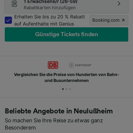
1 Erwachsene/r (26-59)
Rabattkarten hinzufügen
Erhalten Sie bis zu 20 % Rabatt
Booking.com
auf Aufenthalte mit Genius
Günstige Tickets finden
n Hunderten von Bahn-
Schließen Sie sich Millionen 
ehmen
Beliebte Angebote in Neulußheim
So machen Sie Ihre Reise zu etwas ganz
Besonderem