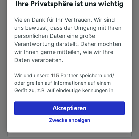
Dauer
Ihre Privatsphäre ist uns wichtig
Nach Leipzig/Halle Flughafen
Vielen Dank für Ihr Vertrauen. Wir sind
23min
uns bewusst, dass der Umgang mit Ihren
persönlichen Daten eine große
Nach Halle (Saale) Hbf
33min
Verantwortung darstellt. Daher möchten
wir Ihnen gerne mitteilen, wie wir Ihre
Nach Berlin-Schönefeld Flughafen
1h 47min
Daten verarbeiten.
Nach Chemnitz Hbf
1h 26min
Wir und unsere
115
Partner speichern und/
oder greifen auf Informationen auf einem
Gerät zu, z.B. auf eindeutige Kennungen in
Nach Teicha
53min
Cookies, um personenbezogene Daten zu
verarbeiten. Sie können Ihre Präferenzen
Akzeptieren
Nach Weißandt-Gölzau
1h 5min
akzeptieren oder verwalten, einschließlich
Ihres Widerspruchsrechts bei berechtigtem
Zwecke anzeigen
Interesse. Klicken Sie dazu bitte unten oder
Weitere Verbindungen sehen
besuchen Sie jederzeit die Seite der