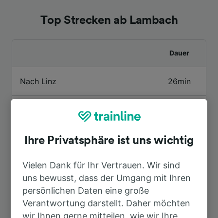
Top Strecken ab Lambach
Dauer
Nach Linz
26min
Nach Salzburg Hbf
1h 11min
Nach Wels Hbf
8min
Ihre Privatsphäre ist uns wichtig
Vielen Dank für Ihr Vertrauen. Wir sind
Nach München Hbf
2h 57min
uns bewusst, dass der Umgang mit Ihren
persönlichen Daten eine große
Nach Wien Hbf
1h 52min
Verantwortung darstellt. Daher möchten
wir Ihnen gerne mitteilen, wie wir Ihre