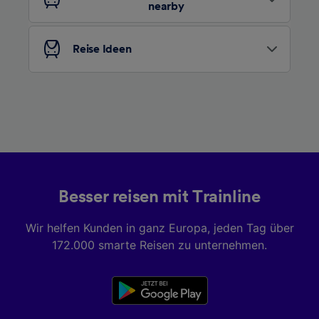
nearby
Folgendes bereitzustellen:
Verwendung genauer Standortdaten.
Endgeräteeigenschaften zur Identifikation
Reise Ideen
aktiv abfragen. Speichern von oder Zugriff auf
Informationen auf einem Endgerät.
Personalisierte Werbung und Inhalte, Messung
von Werbeleistung und der Performance von
Inhalten, Zielgruppenforschung sowie
Entwicklung und Verbesserung von
Angeboten.
Liste der Partner (Lieferanten)
Besser reisen mit Trainline
Wir helfen Kunden in ganz Europa, jeden Tag über
172.000 smarte Reisen zu unternehmen.