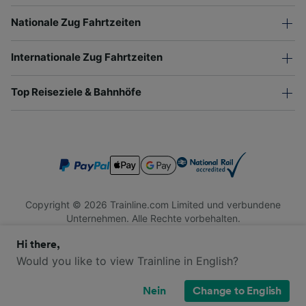
Nationale Zug Fahrtzeiten
Internationale Zug Fahrtzeiten
Top Reiseziele & Bahnhöfe
Copyright © 2026 Trainline.com Limited und verbundene
Unternehmen. Alle Rechte vorbehalten.
Trainline.com Limited ist in England und Wales registriert.
Hi there,
Firmennummer 3846791. Registrierte Adresse: 1 Stonecutter
St, London EC4A 4AH, United Kingdom. USt-IdNr.: 791 7261
Would you like to view Trainline in English?
06.
Nein
Change to English