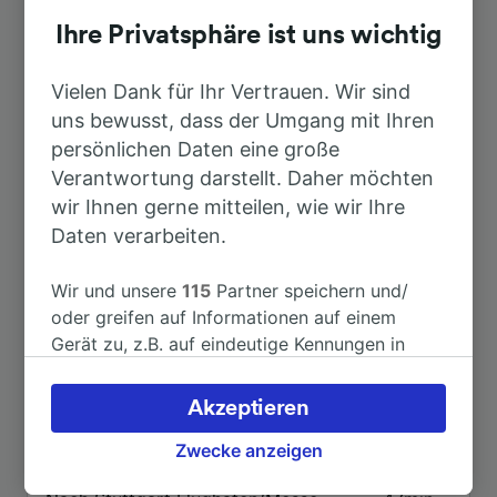
Top Strecken ab Heilbronn-
Böckingen Berufsschulzentrum
Ihre Privatsphäre ist uns wichtig
Vielen Dank für Ihr Vertrauen. Wir sind
Dauer
uns bewusst, dass der Umgang mit Ihren
persönlichen Daten eine große
Nach Paris
4h 6min
Verantwortung darstellt. Daher möchten
wir Ihnen gerne mitteilen, wie wir Ihre
Daten verarbeiten.
Nach Stuttgart Hbf
38min
Wir und unsere
115
Partner speichern und/
Nach Aachen
4h 0min
oder greifen auf Informationen auf einem
Gerät zu, z.B. auf eindeutige Kennungen in
Nach Mannheim Hbf
1h 8min
Cookies, um personenbezogene Daten zu
verarbeiten. Sie können Ihre Präferenzen
Akzeptieren
akzeptieren oder verwalten, einschließlich
Nach München Hbf
1h 13min
Ihres Widerspruchsrechts bei berechtigtem
Zwecke anzeigen
Interesse. Klicken Sie dazu bitte unten oder