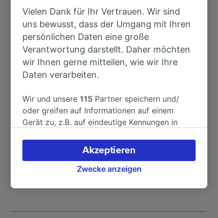
Top Strecken ab Heilbronn Neckar-
Vielen Dank für Ihr Vertrauen. Wir sind
Turm Kurt-Schumacher-Platz
uns bewusst, dass der Umgang mit Ihren
persönlichen Daten eine große
Dauer
Verantwortung darstellt. Daher möchten
wir Ihnen gerne mitteilen, wie wir Ihre
Daten verarbeiten.
Nach Paris
4h 19min
Wir und unsere
115
Partner speichern und/
Nach Heidelberg Hbf
1h 12min
oder greifen auf Informationen auf einem
Gerät zu, z.B. auf eindeutige Kennungen in
Nach Bielefeld Hbf
5h 30min
Cookies, um personenbezogene Daten zu
verarbeiten. Sie können Ihre Präferenzen
Akzeptieren
akzeptieren oder verwalten, einschließlich
Nach Karlsruhe Hbf
1h 23min
Ihres Widerspruchsrechts bei berechtigtem
Zwecke anzeigen
Interesse. Klicken Sie dazu bitte unten oder
besuchen Sie jederzeit die Seite der
Datenschutzrichtlinie. Diese Präferenzen
werden unseren Partnern signalisiert und