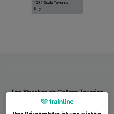
1035 Scalo Teverina
Italy
Top Strecken ab Gallese Teverina
Dauer