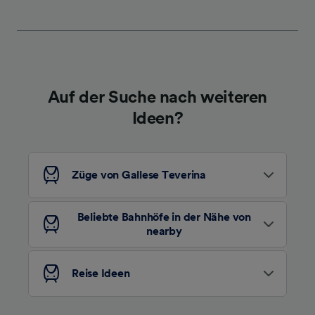
werden unseren Partnern signalisiert und
haben keinen Einfluss auf Surfdaten. Ihre
Daten werden nicht für Tracking-Zwecke
verwendet, wenn Sie uns gebeten haben, Ihr
Surfverhalten nicht zu verfolgen.
Auf der Suche nach weiteren
Wir und unsere Partner verarbeiten Daten, um
Ideen?
Folgendes bereitzustellen:
Verwendung genauer Standortdaten.
Endgeräteeigenschaften zur Identifikation
aktiv abfragen. Speichern von oder Zugriff auf
Züge von Gallese Teverina
Informationen auf einem Endgerät.
Personalisierte Werbung und Inhalte, Messung
von Werbeleistung und der Performance von
Beliebte Bahnhöfe in der Nähe von
Inhalten, Zielgruppenforschung sowie
nearby
Entwicklung und Verbesserung von
Angeboten.
Reise Ideen
Liste der Partner (Lieferanten)