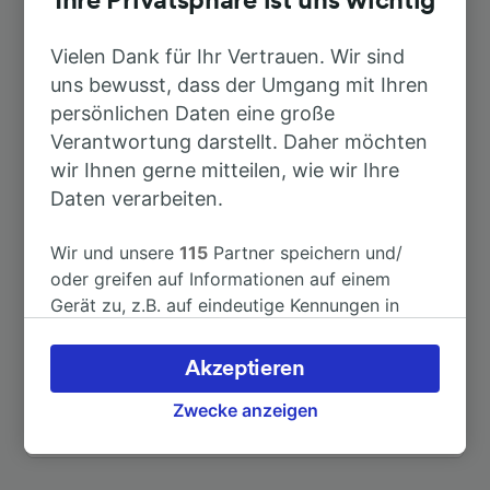
Ihre Privatsphäre ist uns wichtig
Nach Rom
59min
Vielen Dank für Ihr Vertrauen. Wir sind
uns bewusst, dass der Umgang mit Ihren
Nach Flughafen Fiumicino
2h 6min
persönlichen Daten eine große
Verantwortung darstellt. Daher möchten
wir Ihnen gerne mitteilen, wie wir Ihre
Nach Roma Tiburtina
59min
Daten verarbeiten.
Nach Roma Trastevere
1h 18min
Wir und unsere
115
Partner speichern und/
oder greifen auf Informationen auf einem
Nach Fara Sabina-Montelibretti
37min
Gerät zu, z.B. auf eindeutige Kennungen in
Cookies, um personenbezogene Daten zu
verarbeiten. Sie können Ihre Präferenzen
Nach Orte
8min
Akzeptieren
akzeptieren oder verwalten, einschließlich
Ihres Widerspruchsrechts bei berechtigtem
Zwecke anzeigen
Weitere Verbindungen sehen
Interesse. Klicken Sie dazu bitte unten oder
besuchen Sie jederzeit die Seite der
Datenschutzrichtlinie. Diese Präferenzen