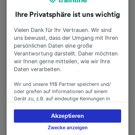
Ihre Privatsphäre ist uns wichtig
Dauer
Vielen Dank für Ihr Vertrauen. Wir sind
Nach Baden-Baden
1h 40min
uns bewusst, dass der Umgang mit Ihren
persönlichen Daten eine große
Nach München Hbf
2h 39min
Verantwortung darstellt. Daher möchten
wir Ihnen gerne mitteilen, wie wir Ihre
Daten verarbeiten.
Nach Flughafen Frankfurt am Main
2h 7min
Fernbahnhof
Wir und unsere
115
Partner speichern und/
oder greifen auf Informationen auf einem
Nach Heidelberg Hbf
1h 13min
Gerät zu, z.B. auf eindeutige Kennungen in
Cookies, um personenbezogene Daten zu
Nach Konstanz
3h 2min
verarbeiten. Sie können Ihre Präferenzen
Akzeptieren
akzeptieren oder verwalten, einschließlich
Ihres Widerspruchsrechts bei berechtigtem
Zwecke anzeigen
Nach Mannheim Hbf
1h 19min
Interesse. Klicken Sie dazu bitte unten oder