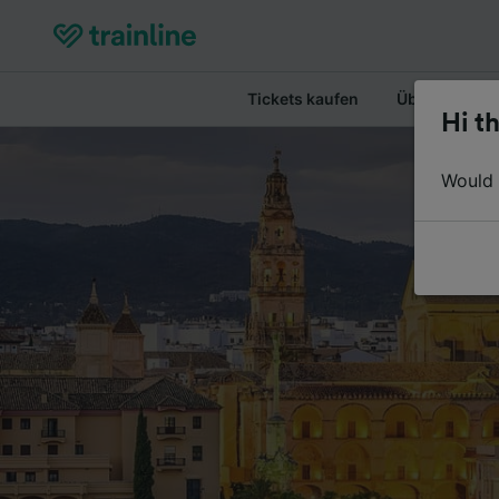
Tickets kaufen
Überblick
Hi th
Would y