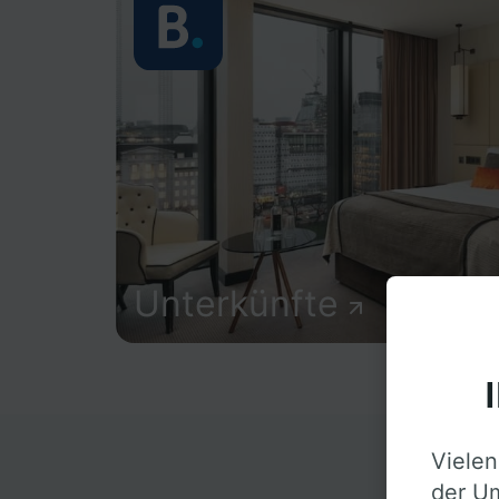
Unterkünfte
Vielen
D
der Um