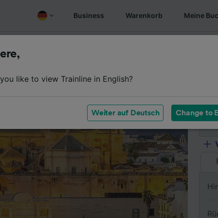
Business
Warenkorb
Meine Bu
Fahrplan
Wagenklassen
Services an Bord
Günstige
ere,
ou like to view Trainline in English?
Vo
Weiter auf Deutsch
Change to E
Na
Hi
Rü