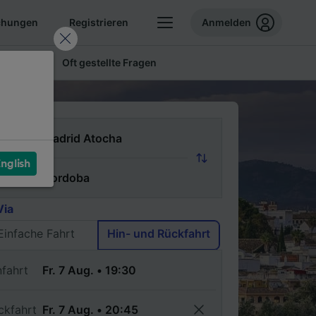
chungen
Registrieren
Anmelden
 Tickets
Oft gestellte Fragen
n
nglish
ch
Via
Einfache Fahrt
Hin- und Rückfahrt
nfahrt
ckfahrt