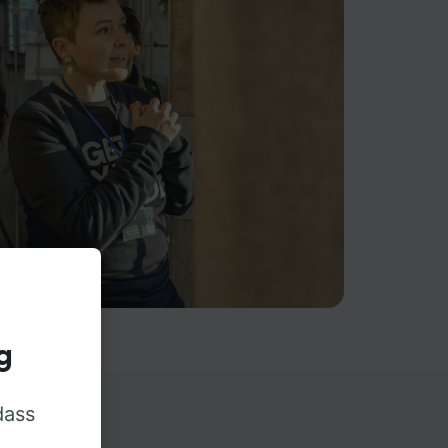
g
dass
rn