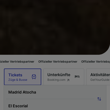
riebspartner
Offizieller Vertriebspartner
Offizieller Vertriebspartner
Of
Unterkünfte
Aktivitäte
Tickets
Booking.com
GetYourGuide
Züge & Busse