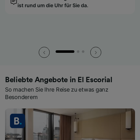
ist rund um die Uhr für Sie da.
ist rund um die Uhr für Sie da.
ist rund um die Uhr für Sie da.
So haben Sie all Ihre Tickets stets griffbereit.
So haben Sie all Ihre Tickets stets griffbereit.
So haben Sie all Ihre Tickets stets griffbereit.
Beliebte Angebote in El Escorial
So machen Sie Ihre Reise zu etwas ganz
Besonderem