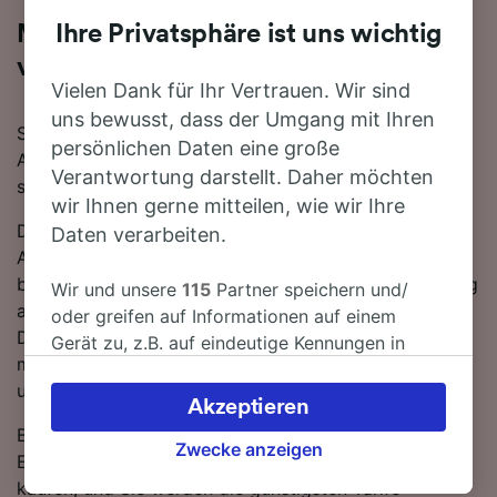
Ihre Privatsphäre ist uns wichtig
Mit dem Zug in 1 Stunde 7 Minuten
von Madrid Atocha nach El Escorial
Vielen Dank für Ihr Vertrauen. Wir sind
uns bewusst, dass der Umgang mit Ihren
Sie denken darüber nach, für Ihre Reise von Madrid
persönlichen Daten eine große
Atocha nach El Escorial den Zug zu nehmen? Bei uns
Verantwortung darstellt. Daher möchten
sind Sie goldrichtig!
wir Ihnen gerne mitteilen, wie wir Ihre
Die schnellste Fahrtzeit, um die 42 km von Madrid
Daten verarbeiten.
Atocha nach El Escorial mit dem Zug zurückzulegen
beträgt 1 Stunde 7 Minuten, wobei ca. 29 Züge am Tag
Wir und unsere
115
Partner speichern und/
auf dieser Route verkehren. Bequemer geht's nicht!
oder greifen auf Informationen auf einem
Dank der direkten Zugverbindungen nach El Escorial
Gerät zu, z.B. auf eindeutige Kennungen in
müssen Sie nicht umsteigen - einfach zurücklehnen
Cookies, um personenbezogene Daten zu
und die Fahrt genießen.
verarbeiten. Sie können Ihre Präferenzen
Akzeptieren
akzeptieren oder verwalten, einschließlich
Buchen Sie Ihre Zugtickets von Madrid Atocha nach El
Ihres Widerspruchsrechts bei berechtigtem
Zwecke anzeigen
Escorial im Voraus, anstatt sie am Tag selbst zu
Interesse. Klicken Sie dazu bitte unten oder
kaufen, und Sie werden die günstigsten Tarife