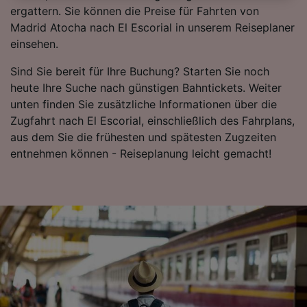
besuchen Sie jederzeit die Seite der
ergattern. Sie können die Preise für Fahrten von
Datenschutzrichtlinie. Diese Präferenzen
Madrid Atocha nach El Escorial in unserem Reiseplaner
werden unseren Partnern signalisiert und
einsehen.
haben keinen Einfluss auf Surfdaten. Ihre
Daten werden nicht für Tracking-Zwecke
Sind Sie bereit für Ihre Buchung? Starten Sie noch
verwendet, wenn Sie uns gebeten haben, Ihr
heute Ihre Suche nach günstigen Bahntickets. Weiter
Surfverhalten nicht zu verfolgen.
unten finden Sie zusätzliche Informationen über die
Zugfahrt nach El Escorial, einschließlich des Fahrplans,
Wir und unsere Partner verarbeiten Daten, um
aus dem Sie die frühesten und spätesten Zugzeiten
Folgendes bereitzustellen:
entnehmen können - Reiseplanung leicht gemacht!
Verwendung genauer Standortdaten.
Endgeräteeigenschaften zur Identifikation
aktiv abfragen. Speichern von oder Zugriff auf
Informationen auf einem Endgerät.
Personalisierte Werbung und Inhalte, Messung
von Werbeleistung und der Performance von
Inhalten, Zielgruppenforschung sowie
Entwicklung und Verbesserung von
Angeboten.
Liste der Partner (Lieferanten)