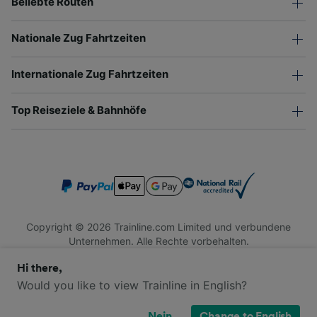
Beliebte Routen
Nationale Zug Fahrtzeiten
Internationale Zug Fahrtzeiten
Top Reiseziele & Bahnhöfe
Copyright © 2026 Trainline.com Limited und verbundene
Unternehmen. Alle Rechte vorbehalten.
Trainline.com Limited ist in England und Wales registriert.
Hi there,
Firmennummer 3846791. Registrierte Adresse: 1 Stonecutter
St, London EC4A 4AH, United Kingdom. USt-IdNr.: 791 7261
Would you like to view Trainline in English?
06.
Nein
Change to English