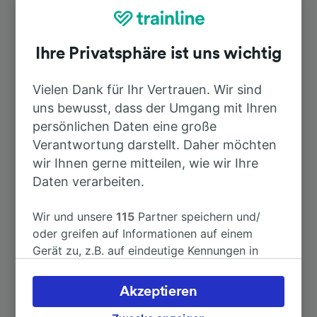
Nach Bordeaux
1h 49min
Ihre Privatsphäre ist uns wichtig
Nach Périgueux
24min
Vielen Dank für Ihr Vertrauen. Wir sind
uns bewusst, dass der Umgang mit Ihren
Nach Bordeaux St-Jean
1h 49min
persönlichen Daten eine große
Verantwortung darstellt. Daher möchten
Nach Toulon
9h 58min
wir Ihnen gerne mitteilen, wie wir Ihre
Daten verarbeiten.
Nach Angoulême
2h 35min
Wir und unsere
115
Partner speichern und/
oder greifen auf Informationen auf einem
Nach Antwerpen-Centraal
8h 21min
Gerät zu, z.B. auf eindeutige Kennungen in
Cookies, um personenbezogene Daten zu
Weitere Verbindungen sehen
verarbeiten. Sie können Ihre Präferenzen
Akzeptieren
akzeptieren oder verwalten, einschließlich