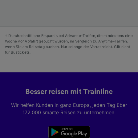
Liste der Partner (Lieferanten)
† Durchschnittliche Ersparnis bei Advance-Tarifen, die mindestens eine
Woche vor Abfahrt gebucht wurden, im Vergleich zu Anytime-Tarifen,
wenn Sie am Reisetag buchen. Nur solange der Vorrat reicht. Gilt nicht
für Bustickets.
Besser reisen mit Trainline
Wir helfen Kunden in ganz Europa, jeden Tag über
172.000 smarte Reisen zu unternehmen.