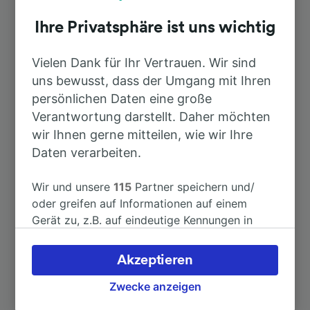
Ihre Privatsphäre ist uns wichtig
Dauer
Vielen Dank für Ihr Vertrauen. Wir sind
uns bewusst, dass der Umgang mit Ihren
Nach München Hbf
1h 18min
persönlichen Daten eine große
Verantwortung darstellt. Daher möchten
Nach Mindelheim
5min
wir Ihnen gerne mitteilen, wie wir Ihre
Daten verarbeiten.
Nach Memmingen
14min
Wir und unsere
115
Partner speichern und/
Nach München Marienplatz
oder greifen auf Informationen auf einem
1h 34min
Gerät zu, z.B. auf eindeutige Kennungen in
Cookies, um personenbezogene Daten zu
Nach München-Pasing
1h 8min
verarbeiten. Sie können Ihre Präferenzen
Akzeptieren
akzeptieren oder verwalten, einschließlich
Nach Bad Wörishofen
26min
Ihres Widerspruchsrechts bei berechtigtem
Zwecke anzeigen
Interesse. Klicken Sie dazu bitte unten oder