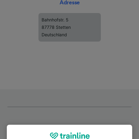
Adresse
Bahnhofstr. 5
87778 Stetten
Deutschland
Top Strecken ab Stetten (Schwab)