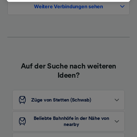
besuchen Sie jederzeit die Seite der
Weitere Verbindungen sehen
Datenschutzrichtlinie. Diese Präferenzen
werden unseren Partnern signalisiert und
haben keinen Einfluss auf Surfdaten. Ihre
Daten werden nicht für Tracking-Zwecke
verwendet, wenn Sie uns gebeten haben, Ihr
Surfverhalten nicht zu verfolgen.
Wir und unsere Partner verarbeiten Daten, um
Auf der Suche nach weiteren
Folgendes bereitzustellen:
Verwendung genauer Standortdaten.
Ideen?
Endgeräteeigenschaften zur Identifikation
aktiv abfragen. Speichern von oder Zugriff auf
Informationen auf einem Endgerät.
Personalisierte Werbung und Inhalte, Messung
Züge von Stetten (Schwab)
von Werbeleistung und der Performance von
Inhalten, Zielgruppenforschung sowie
Entwicklung und Verbesserung von
Beliebte Bahnhöfe in der Nähe von
Angeboten.
nearby
Liste der Partner (Lieferanten)