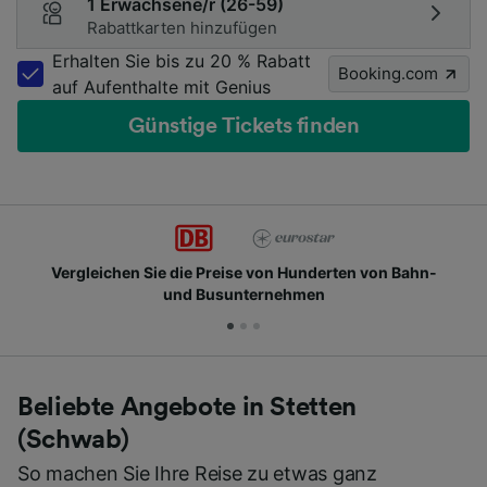
1 Erwachsene/r (26-59)
Rabattkarten hinzufügen
Erhalten Sie bis zu 20 % Rabatt
Booking.com
auf Aufenthalte mit Genius
Günstige Tickets finden
n Hunderten von Bahn-
Schließen Sie sich Millionen 
ehmen
Beliebte Angebote in Stetten
(Schwab)
So machen Sie Ihre Reise zu etwas ganz