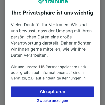
Betzingen
Ihre Privatsphäre ist uns wichtig
Dauer
Vielen Dank für Ihr Vertrauen. Wir sind
uns bewusst, dass der Umgang mit Ihren
Nach Böblingen
1h 24min
persönlichen Daten eine große
Verantwortung darstellt. Daher möchten
Nach Nürtingen
25min
wir Ihnen gerne mitteilen, wie wir Ihre
Daten verarbeiten.
Nach Barcelona
13h 33min
Wir und unsere
115
Partner speichern und/
oder greifen auf Informationen auf einem
Nach Herrenberg
1h 5min
Gerät zu, z.B. auf eindeutige Kennungen in
Cookies, um personenbezogene Daten zu
verarbeiten. Sie können Ihre Präferenzen
Nach London
8h 40min
Akzeptieren
akzeptieren oder verwalten, einschließlich
Ihres Widerspruchsrechts bei berechtigtem
Zwecke anzeigen
Nach Stuttgart Flughafen/Messe
1h 46min