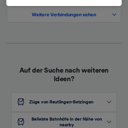
Interesse. Klicken Sie dazu bitte unten oder
besuchen Sie jederzeit die Seite der
Weitere Verbindungen sehen
Datenschutzrichtlinie. Diese Präferenzen
werden unseren Partnern signalisiert und
haben keinen Einfluss auf Surfdaten. Ihre
Daten werden nicht für Tracking-Zwecke
verwendet, wenn Sie uns gebeten haben, Ihr
Surfverhalten nicht zu verfolgen.
Wir und unsere Partner verarbeiten Daten, um
Folgendes bereitzustellen:
Auf der Suche nach weiteren
Verwendung genauer Standortdaten.
Ideen?
Endgeräteeigenschaften zur Identifikation
aktiv abfragen. Speichern von oder Zugriff auf
Informationen auf einem Endgerät.
Personalisierte Werbung und Inhalte, Messung
von Werbeleistung und der Performance von
Züge von Reutlingen-Betzingen
Inhalten, Zielgruppenforschung sowie
Entwicklung und Verbesserung von
Angeboten.
Beliebte Bahnhöfe in der Nähe von
nearby