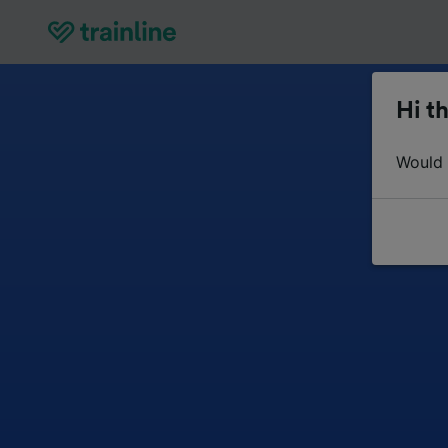
Hi th
Would y