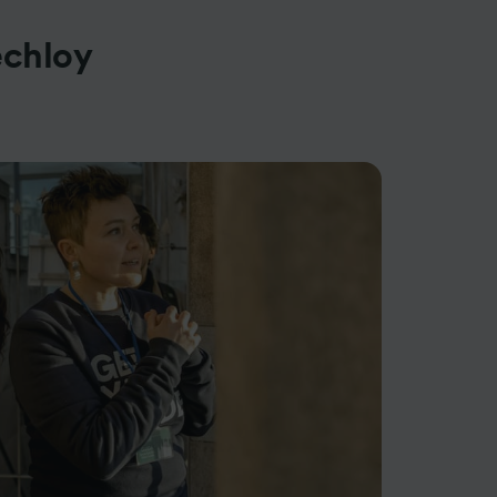
echloy