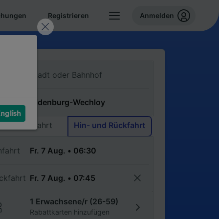
chungen
Registrieren
Anmelden
n
ch
nglish
Einfache Fahrt
Hin- und Rückfahrt
nfahrt
ckfahrt
1 Erwachsene/r (26-59)
Rabattkarten hinzufügen