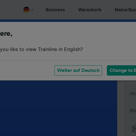
Business
Warenkorb
Meine Bu
ere,
Vo
ou like to view Trainline in English?
Na
Weiter auf Deutsch
Change to E
Hi
Rü