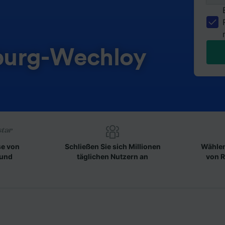
burg-Wechloy
se von
Schließen Sie sich Millionen
Wählen
 und
täglichen Nutzern an
von R