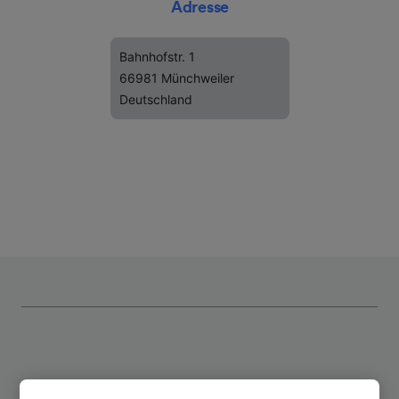
Adresse
Bahnhofstr. 1
66981 Münchweiler
Deutschland
Top Strecken ab Münchweiler