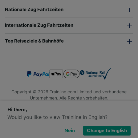
Nationale Zug Fahrtzeiten
Internationale Zug Fahrtzeiten
Top Reiseziele & Bahnhöfe
Copyright © 2026 Trainline.com Limited und verbundene
Unternehmen. Alle Rechte vorbehalten.
Trainline.com Limited ist in England und Wales registriert.
Hi there,
Firmennummer 3846791. Registrierte Adresse: 1 Stonecutter
St, London EC4A 4AH, United Kingdom. USt-IdNr.: 791 7261
Would you like to view Trainline in English?
06.
Nein
Change to English