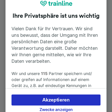
(Rodalb)
Ihre Privatsphäre ist uns wichtig
Dauer
Vielen Dank für Ihr Vertrauen. Wir sind
uns bewusst, dass der Umgang mit Ihren
Nach München Hbf
4h 42min
persönlichen Daten eine große
Verantwortung darstellt. Daher möchten
Nach Flughafen Frankfurt am Main
2h 38min
wir Ihnen gerne mitteilen, wie wir Ihre
Fernbahnhof
Daten verarbeiten.
Nach Karlsruhe Hbf
2h 23min
Wir und unsere
115
Partner speichern und/
oder greifen auf Informationen auf einem
Nach Saarbrücken
Gerät zu, z.B. auf eindeutige Kennungen in
1h 20min
Cookies, um personenbezogene Daten zu
verarbeiten. Sie können Ihre Präferenzen
Akzeptieren
Nach Saarbrücken Hbf
1h 20min
akzeptieren oder verwalten, einschließlich
Ihres Widerspruchsrechts bei berechtigtem
Zwecke anzeigen