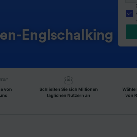
en-Englschalking
se von
Schließen Sie sich Millionen
Wählen
 und
täglichen Nutzern an
von R