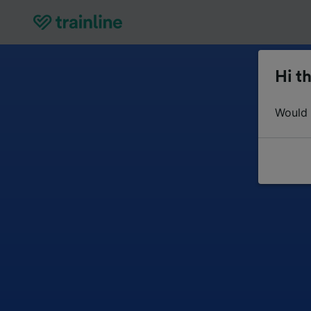
Hi th
Would y