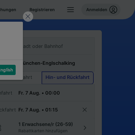
chungen
Registrieren
Anmelden
n
ch
nglish
Einfache Fahrt
Hin- und Rückfahrt
nfahrt
ckfahrt
1 Erwachsene/r (26-59)
Rabattkarten hinzufügen