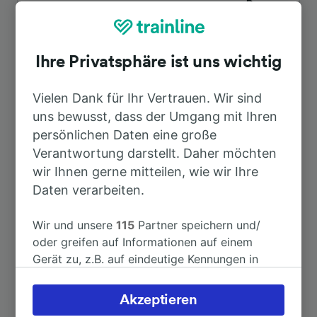
Dauer
Nach Clermont-Ferrand
1h 50min
Ihre Privatsphäre ist uns wichtig
Nach Murat
10min
Vielen Dank für Ihr Vertrauen. Wir sind
uns bewusst, dass der Umgang mit Ihren
Nach Albi Ville
4h 23min
persönlichen Daten eine große
Verantwortung darstellt. Daher möchten
Nach Aurillac
29min
wir Ihnen gerne mitteilen, wie wir Ihre
Daten verarbeiten.
Nach Bretenoux—Biars
1h 56min
Wir und unsere
115
Partner speichern und/
oder greifen auf Informationen auf einem
Nach Brive-la-Gaillarde
2h 39min
Gerät zu, z.B. auf eindeutige Kennungen in
Cookies, um personenbezogene Daten zu
verarbeiten. Sie können Ihre Präferenzen
Weitere Verbindungen sehen
Akzeptieren
akzeptieren oder verwalten, einschließlich