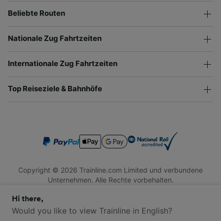
Beliebte Routen
Nationale Zug Fahrtzeiten
Internationale Zug Fahrtzeiten
Top Reiseziele & Bahnhöfe
Copyright © 2026 Trainline.com Limited und verbundene
Unternehmen. Alle Rechte vorbehalten.
Trainline.com Limited ist in England und Wales registriert.
Hi there,
Firmennummer 3846791. Registrierte Adresse: 1 Stonecutter
St, London EC4A 4AH, United Kingdom. USt-IdNr.: 791 7261
Would you like to view Trainline in English?
06.