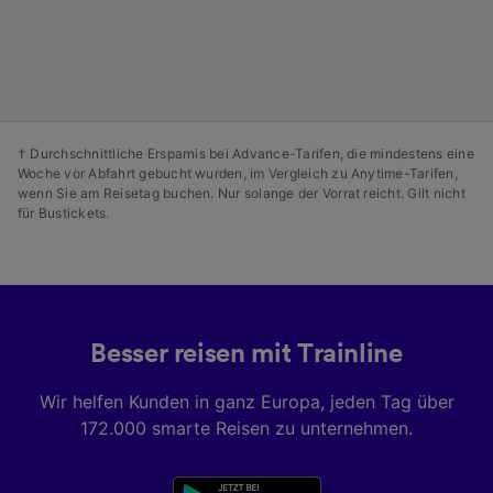
Angeboten.
Liste der Partner (Lieferanten)
† Durchschnittliche Ersparnis bei Advance-Tarifen, die mindestens eine
Woche vor Abfahrt gebucht wurden, im Vergleich zu Anytime-Tarifen,
wenn Sie am Reisetag buchen. Nur solange der Vorrat reicht. Gilt nicht
für Bustickets.
Besser reisen mit Trainline
Wir helfen Kunden in ganz Europa, jeden Tag über
172.000 smarte Reisen zu unternehmen.