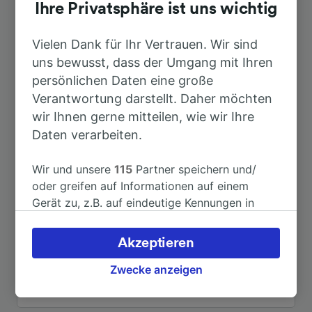
Ihre Privatsphäre ist uns wichtig
Dauer
Vielen Dank für Ihr Vertrauen. Wir sind
uns bewusst, dass der Umgang mit Ihren
Nach Frankfurt (Main) Hbf
1h 11min
persönlichen Daten eine große
Verantwortung darstellt. Daher möchten
Nach Bad Friedrichshall-
wir Ihnen gerne mitteilen, wie wir Ihre
2h 37min
Kochendorf
Daten verarbeiten.
Nach Heilbronn Hbf
2h 38min
Wir und unsere
115
Partner speichern und/
oder greifen auf Informationen auf einem
Gerät zu, z.B. auf eindeutige Kennungen in
Nach Karlstadt (Main)
1h 35min
Cookies, um personenbezogene Daten zu
verarbeiten. Sie können Ihre Präferenzen
Akzeptieren
Nach Bad Kissingen
2h 41min
akzeptieren oder verwalten, einschließlich
Ihres Widerspruchsrechts bei berechtigtem
Zwecke anzeigen
Interesse. Klicken Sie dazu bitte unten oder
Nach Paris
5h 43min
besuchen Sie jederzeit die Seite der