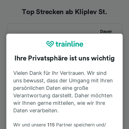
Top Strecken ab Kliplev St.
Dauer
Nach Flensburg
43min
Ihre Privatsphäre ist uns wichtig
Nach Hamburg Airport
3h 29min
Vielen Dank für Ihr Vertrauen. Wir sind
uns bewusst, dass der Umgang mit Ihren
Nach Kopenhagen
3h 26min
persönlichen Daten eine große
Verantwortung darstellt. Daher möchten
Nach Hamburg
2h 47min
wir Ihnen gerne mitteilen, wie wir Ihre
Daten verarbeiten.
Wir und unsere
115
Partner speichern und/