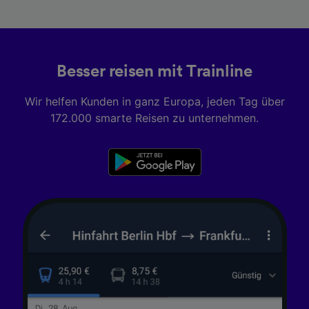
Informationen auf einem Endgerät.
Personalisierte Werbung und Inhalte, Messung
von Werbeleistung und der Performance von
Inhalten, Zielgruppenforschung sowie
Entwicklung und Verbesserung von
Besser reisen mit Trainline
Angeboten.
Wir helfen Kunden in ganz Europa, jeden Tag über
Liste der Partner (Lieferanten)
172.000 smarte Reisen zu unternehmen.