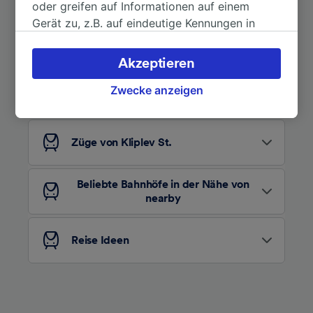
oder greifen auf Informationen auf einem
Gerät zu, z.B. auf eindeutige Kennungen in
Cookies, um personenbezogene Daten zu
verarbeiten. Sie können Ihre Präferenzen
Akzeptieren
Auf der Suche nach weiteren
akzeptieren oder verwalten, einschließlich
Ideen?
Ihres Widerspruchsrechts bei berechtigtem
Zwecke anzeigen
Interesse. Klicken Sie dazu bitte unten oder
besuchen Sie jederzeit die Seite der
Datenschutzrichtlinie. Diese Präferenzen
Züge von Kliplev St.
werden unseren Partnern signalisiert und
haben keinen Einfluss auf Surfdaten. Ihre
Beliebte Bahnhöfe in der Nähe von
Daten werden nicht für Tracking-Zwecke
nearby
verwendet, wenn Sie uns gebeten haben, Ihr
Surfverhalten nicht zu verfolgen.
Reise Ideen
Wir und unsere Partner verarbeiten Daten, um
Folgendes bereitzustellen:
Verwendung genauer Standortdaten.
Endgeräteeigenschaften zur Identifikation
aktiv abfragen. Speichern von oder Zugriff auf