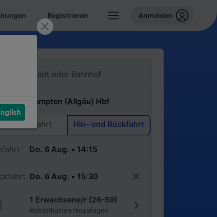
chungen
Registrieren
Anmelden
n
ch
nglish
Einfache Fahrt
Hin- und Rückfahrt
nfahrt
ckfahrt
1 Erwachsene/r (26-59)
Rabattkarten hinzufügen