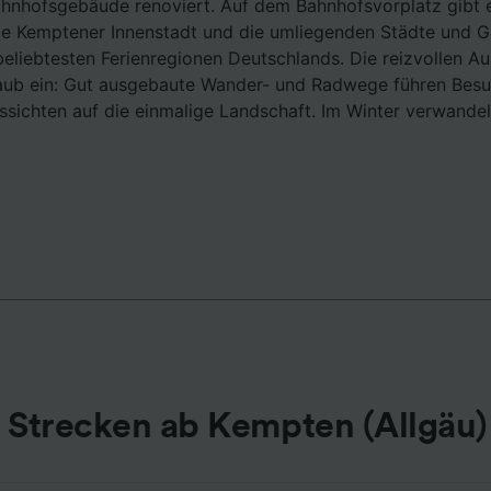
nhofsgebäude renoviert. Auf dem Bahnhofsvorplatz gibt e
r Partner (Lieferanten)
ie Kemptener Innenstadt und die umliegenden Städte und 
 beliebtesten Ferienregionen Deutschlands. Die reizvollen A
aub ein: Gut ausgebaute Wander- und Radwege führen Besu
sichten auf die einmalige Landschaft. Im Winter verwandelt
 Strecken ab Kempten (Allgäu)