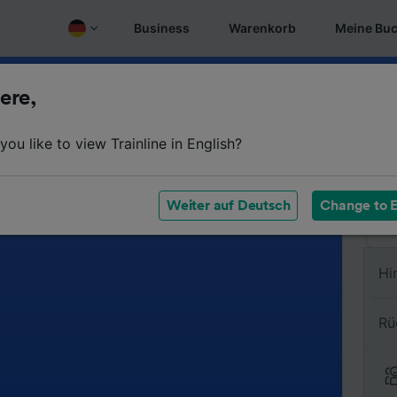
Business
Warenkorb
Meine Bu
ere,
Vo
ou like to view Trainline in English?
Na
Weiter auf Deutsch
Change to E
Hi
Rü