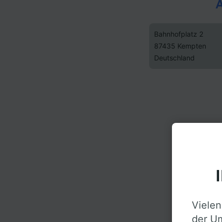
A
Bahnhofplatz 2
87435 Kempten
Deutschland
Vielen
der Um