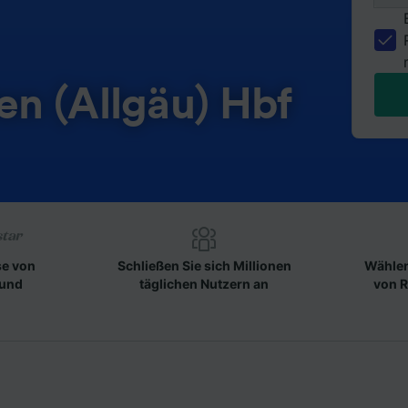
n (Allgäu) Hbf
se von
Schließen Sie sich Millionen
Wählen
 und
täglichen Nutzern an
von R