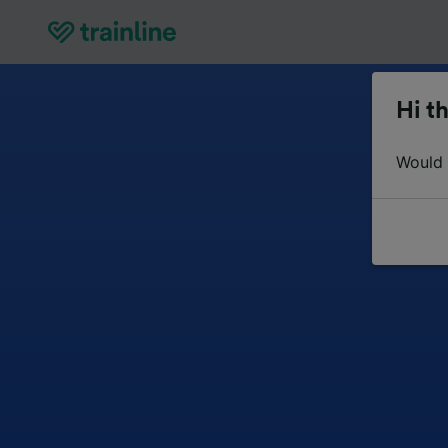
Hi th
Would y