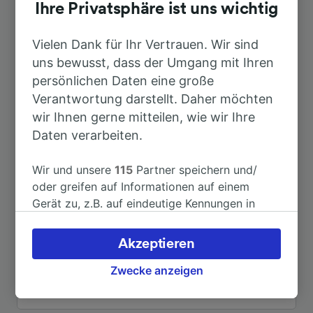
Dauer
Ihre Privatsphäre ist uns wichtig
Nach Hamburg
Vielen Dank für Ihr Vertrauen. Wir sind
1h 49min
uns bewusst, dass der Umgang mit Ihren
persönlichen Daten eine große
Nach Hamburg Hbf
1h 49min
Verantwortung darstellt. Daher möchten
wir Ihnen gerne mitteilen, wie wir Ihre
Nach Hamburg Airport
2h 29min
Daten verarbeiten.
Nach Westerland (Sylt)
3h 4min
Wir und unsere
115
Partner speichern und/
oder greifen auf Informationen auf einem
Gerät zu, z.B. auf eindeutige Kennungen in
Nach Berlin Hbf
3h 52min
Cookies, um personenbezogene Daten zu
verarbeiten. Sie können Ihre Präferenzen
Akzeptieren
Nach Birkenwerder (b Berlin)
4h 21min
akzeptieren oder verwalten, einschließlich
Ihres Widerspruchsrechts bei berechtigtem
Zwecke anzeigen
Interesse. Klicken Sie dazu bitte unten oder
Weitere Verbindungen sehen
besuchen Sie jederzeit die Seite der