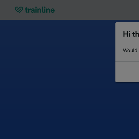
Hi th
Would y