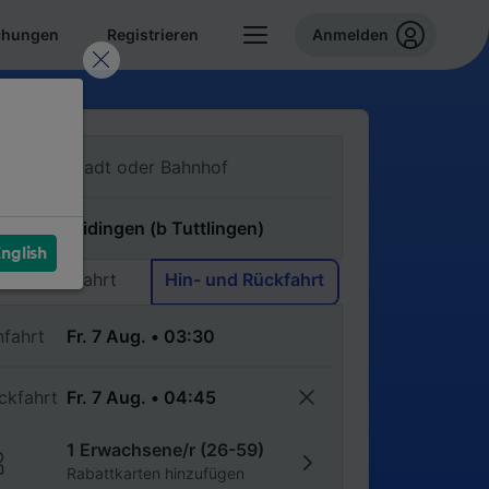
chungen
Registrieren
Anmelden
n
ch
nglish
Einfache Fahrt
Hin- und Rückfahrt
nfahrt
ckfahrt
1 Erwachsene/r (26-59)
Rabattkarten hinzufügen