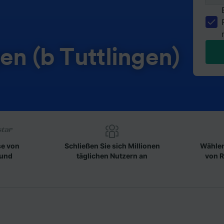
en (b Tuttlingen)
se von
Schließen Sie sich Millionen
Wählen
 und
täglichen Nutzern an
von R