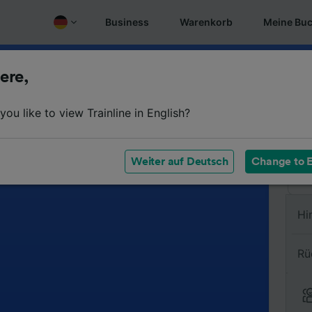
Business
Warenkorb
Meine Bu
ere,
Vo
ou like to view Trainline in English?
Na
Weiter auf Deutsch
Change to E
Hi
Rü