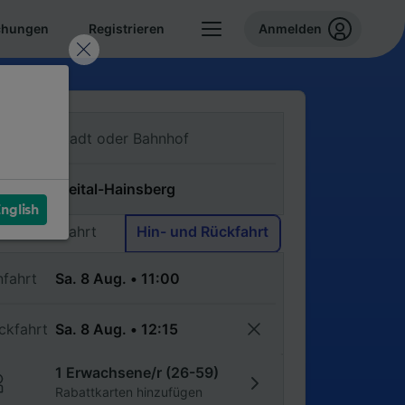
chungen
Registrieren
Anmelden
n
ch
nglish
Einfache Fahrt
Hin- und Rückfahrt
nfahrt
ckfahrt
1 Erwachsene/r (26-59)
Rabattkarten hinzufügen