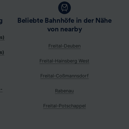
g
Beliebte Bahnhöfe in der Nähe
von nearby
s)
Freital-Deuben
s)
Freital-Hainsberg West
Freital-Coßmannsdorf
e-
Rabenau
Freital-Potschappel