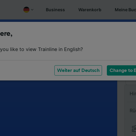
Business
Warenkorb
Meine Bu
ere,
Vo
ou like to view Trainline in English?
Na
Weiter auf Deutsch
Change to E
Hi
Rü