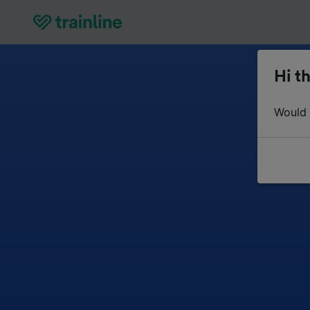
Hi th
Would y