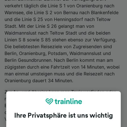
verkehrt täglich die Linie S 1 von Oranienburg nach
Wannsee, die Linie S 2 von Bernau nach Blankenfelde
und die Linie S 25 von Henningsdorf nach Teltow
Stadt. Mit der Linie S 26 gelangt man von
Waidmannslust nach Teltow Stadt und die beiden
Linien S 8 sowie S 85 stehen ebenso zur Verfügung.
Die beliebtesten Reiseziele von Zugreisenden sind
Berlin, Oranienburg, Potsdam, Waidmannslust und
Berlin Gesundbrunnen. Nach Berlin kommt man am
zügigsten durch eine Fahrtzeit von 14 Minuten, wobei
man einmal umsteigen muss und die Reisezeit nach
Oranienburg dauert 34 Minuten.
Zur An- und Abreise kann man Taxis vorfinden oder
mit der Straßenbahnlinie STR 50 zur Guyotstraße in
Berlin und zum Virchow-Klinikum Berlin weiterfahren
oder die Linie M13 nehmen, welche ebenso zum
Ihre Privatsphäre ist uns wichtig
Virchow-Klinikum Berlin fährt.