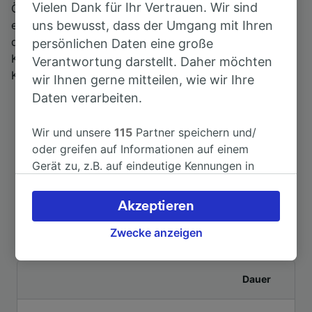
Vielen Dank für Ihr Vertrauen. Wir sind
Östlich zum Bahnhof und lediglich 1 Gehminute
uns bewusst, dass der Umgang mit Ihren
entfernt liegt der Platz des 9 Novembers 1090 sowie
die Kleingartenanlage Bornholm II eV. Familien mit
persönlichen Daten eine große
Kindern können nach 12 Minuten zu Fuß das Labyrinth
Verantwortung darstellt. Daher möchten
Kindermuseum Berlin besuchen.
wir Ihnen gerne mitteilen, wie wir Ihre
Daten verarbeiten.
Wir und unsere
115
Partner speichern und/
oder greifen auf Informationen auf einem
Gerät zu, z.B. auf eindeutige Kennungen in
Cookies, um personenbezogene Daten zu
verarbeiten. Sie können Ihre Präferenzen
Akzeptieren
Top Strecken ab Berlin Bornholmer
akzeptieren oder verwalten, einschließlich
Straße
Ihres Widerspruchsrechts bei berechtigtem
Zwecke anzeigen
Interesse. Klicken Sie dazu bitte unten oder
besuchen Sie jederzeit die Seite der
Dauer
Datenschutzrichtlinie. Diese Präferenzen
werden unseren Partnern signalisiert und