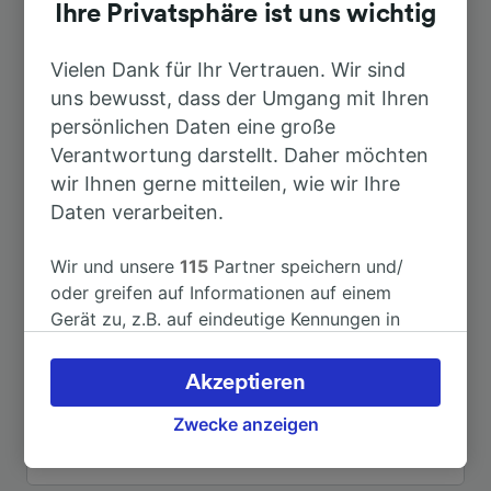
Dauer
Ihre Privatsphäre ist uns wichtig
Nach Berlin Hbf
Vielen Dank für Ihr Vertrauen. Wir sind
1h 41min
uns bewusst, dass der Umgang mit Ihren
persönlichen Daten eine große
Nach Halle (Saale) Hbf
26min
Verantwortung darstellt. Daher möchten
wir Ihnen gerne mitteilen, wie wir Ihre
Nach Erfurt Hbf
1h 1min
Daten verarbeiten.
Nach Hamburg-Eidelstedt Zentrum
4h 58min
Wir und unsere
115
Partner speichern und/
oder greifen auf Informationen auf einem
Gerät zu, z.B. auf eindeutige Kennungen in
Nach Hohenthurm
43min
Cookies, um personenbezogene Daten zu
verarbeiten. Sie können Ihre Präferenzen
Akzeptieren
Nach Ilsenburg
1h 11min
akzeptieren oder verwalten, einschließlich
Ihres Widerspruchsrechts bei berechtigtem
Zwecke anzeigen
Interesse. Klicken Sie dazu bitte unten oder
Weitere Verbindungen sehen
besuchen Sie jederzeit die Seite der