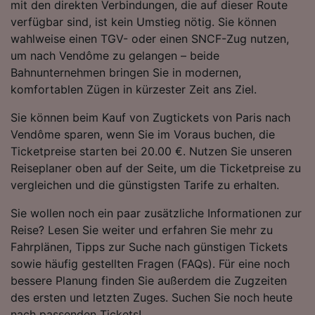
mit den direkten Verbindungen, die auf dieser Route
Folgendes bereitzustellen:
verfügbar sind, ist kein Umstieg nötig. Sie können
Verwendung genauer Standortdaten.
wahlweise einen TGV- oder einen SNCF-Zug nutzen,
Endgeräteeigenschaften zur Identifikation
um nach Vendôme zu gelangen – beide
aktiv abfragen. Speichern von oder Zugriff auf
Informationen auf einem Endgerät.
Bahnunternehmen bringen Sie in modernen,
Personalisierte Werbung und Inhalte, Messung
komfortablen Zügen in kürzester Zeit ans Ziel.
von Werbeleistung und der Performance von
Inhalten, Zielgruppenforschung sowie
Sie können beim Kauf von Zugtickets von Paris nach
Entwicklung und Verbesserung von
Vendôme sparen, wenn Sie im Voraus buchen, die
Angeboten.
Ticketpreise starten bei 20.00 €. Nutzen Sie unseren
Liste der Partner (Lieferanten)
Reiseplaner oben auf der Seite, um die Ticketpreise zu
vergleichen und die günstigsten Tarife zu erhalten.
Sie wollen noch ein paar zusätzliche Informationen zur
Reise? Lesen Sie weiter und erfahren Sie mehr zu
Fahrplänen, Tipps zur Suche nach günstigen Tickets
sowie häufig gestellten Fragen (FAQs). Für eine noch
bessere Planung finden Sie außerdem die Zugzeiten
des ersten und letzten Zuges. Suchen Sie noch heute
nach passenden Tickets!