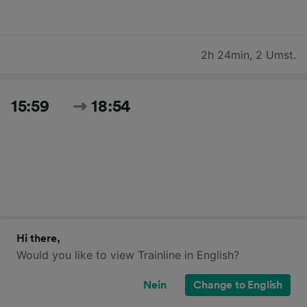
2h 24min
,
2 Umst.
15:59
18:54
2h 55min
,
1 Umst.
Hi there,
Would you like to view Trainline in English?
Nein
Change to English
17:25
19:44