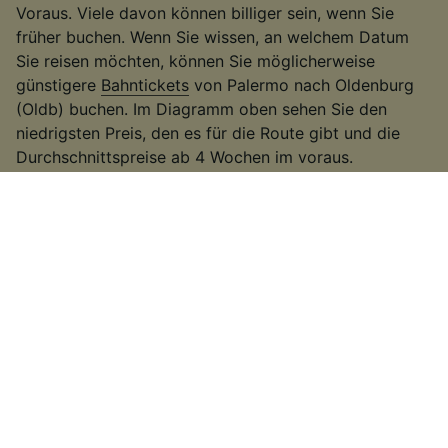
Voraus. Viele davon können billiger sein, wenn Sie
früher buchen. Wenn Sie wissen, an welchem Datum
Sie reisen möchten, können Sie möglicherweise
günstigere
Bahntickets
von Palermo nach Oldenburg
(Oldb) buchen. Im Diagramm oben sehen Sie den
niedrigsten Preis, den es für die Route gibt und die
Durchschnittspreise ab 4 Wochen im voraus.
2
.
Seien Sie flexibel bei Ihren Reisezeiten
Viele Bahnunternehmen erhöhen die Fahrpreise
während der Hauptverkehrszeiten, deswegen
versuchen Sie außerhalb dieser Zeiten zu reisen. Auf
einigen der belebteren Routen können Sie auch einen
langsameren Zug nehmen. Es kann etwas länger
dauern als bei einigen
Hochgeschwindigkeitszügen
oder direkten
Zugverbindungen
. Wenn Sie jedoch
etwas mehr Zeit zur Verfügung haben, erhalten Sie
möglicherweise ein günstigeres Ticket.
3
.
Nutzen Sie regionale Tickets und Rabattkarten