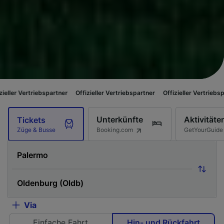
ebspartner
Offizieller Vertriebspartner
Offizieller Vertriebspartner
Offiz
Unterkünfte
Aktivitäte
Tickets
Booking.com
GetYourGuide
Züge & Busse
Via
Einfache Fahrt
Hin- und Rückfahrt