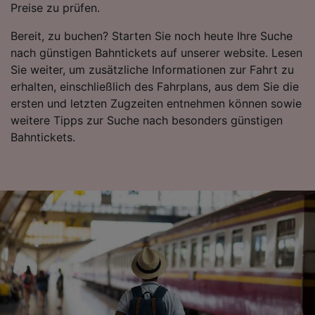
Preise zu prüfen.
verwendet, wenn Sie uns gebeten haben, Ihr
Surfverhalten nicht zu verfolgen.
Bereit, zu buchen? Starten Sie noch heute Ihre Suche
nach günstigen Bahntickets auf unserer website. Lesen
Wir und unsere Partner verarbeiten Daten, um
Sie weiter, um zusätzliche Informationen zur Fahrt zu
Folgendes bereitzustellen:
erhalten, einschließlich des Fahrplans, aus dem Sie die
Verwendung genauer Standortdaten.
Endgeräteeigenschaften zur Identifikation
ersten und letzten Zugzeiten entnehmen können sowie
aktiv abfragen. Speichern von oder Zugriff auf
weitere Tipps zur Suche nach besonders günstigen
Informationen auf einem Endgerät.
Bahntickets.
Personalisierte Werbung und Inhalte, Messung
von Werbeleistung und der Performance von
Inhalten, Zielgruppenforschung sowie
Entwicklung und Verbesserung von
Angeboten.
Liste der Partner (Lieferanten)