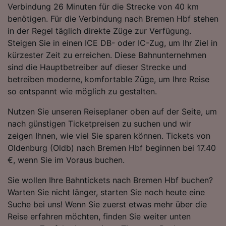
Verbindung 26 Minuten für die Strecke von 40 km
Folgendes bereitzustellen:
benötigen. Für die Verbindung nach Bremen Hbf stehen
Verwendung genauer Standortdaten.
Endgeräteeigenschaften zur Identifikation
in der Regel täglich direkte Züge zur Verfügung.
aktiv abfragen. Speichern von oder Zugriff auf
Steigen Sie in einen ICE DB- oder IC-Zug, um Ihr Ziel in
Informationen auf einem Endgerät.
kürzester Zeit zu erreichen. Diese Bahnunternehmen
Personalisierte Werbung und Inhalte, Messung
sind die Hauptbetreiber auf dieser Strecke und
von Werbeleistung und der Performance von
betreiben moderne, komfortable Züge, um Ihre Reise
Inhalten, Zielgruppenforschung sowie
Entwicklung und Verbesserung von
so entspannt wie möglich zu gestalten.
Angeboten.
Nutzen Sie unseren Reiseplaner oben auf der Seite, um
Liste der Partner (Lieferanten)
nach günstigen Ticketpreisen zu suchen und wir
zeigen Ihnen, wie viel Sie sparen können. Tickets von
Oldenburg (Oldb) nach Bremen Hbf beginnen bei 17.40
€, wenn Sie im Voraus buchen.
Sie wollen Ihre Bahntickets nach Bremen Hbf buchen?
Warten Sie nicht länger, starten Sie noch heute eine
Suche bei uns! Wenn Sie zuerst etwas mehr über die
Reise erfahren möchten, finden Sie weiter unten