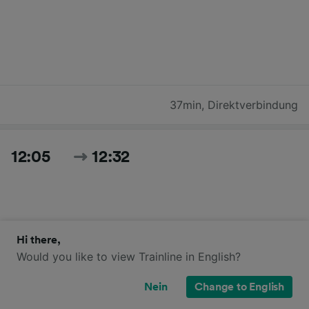
37min
,
Direktverbindung
12:05
12:32
Hi there,
Would you like to view Trainline in English?
27min
,
Direktverbindung
Nein
Change to English