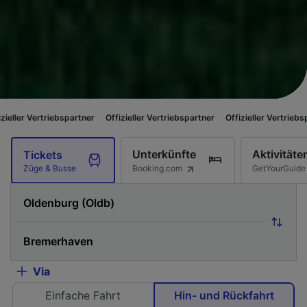
ebspartner
Offizieller Vertriebspartner
Offizieller Vertriebspartner
Offi
Unterkünfte
Aktivitäte
Tickets
Booking.com
GetYourGuide
Züge & Busse
Via
Einfache Fahrt
Hin- und Rückfahrt