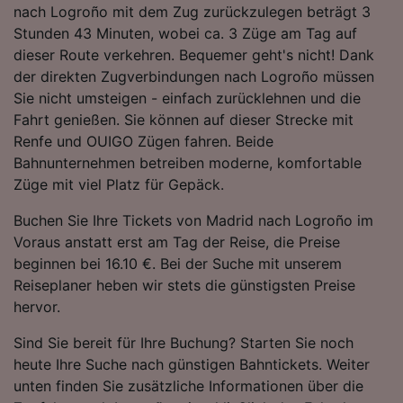
nach Logroño mit dem Zug zurückzulegen beträgt 3
Folgendes bereitzustellen:
Stunden 43 Minuten, wobei ca. 3 Züge am Tag auf
Verwendung genauer Standortdaten.
Endgeräteeigenschaften zur Identifikation
dieser Route verkehren. Bequemer geht's nicht! Dank
aktiv abfragen. Speichern von oder Zugriff auf
der direkten Zugverbindungen nach Logroño müssen
Informationen auf einem Endgerät.
Sie nicht umsteigen - einfach zurücklehnen und die
Personalisierte Werbung und Inhalte, Messung
Fahrt genießen. Sie können auf dieser Strecke mit
von Werbeleistung und der Performance von
Renfe und OUIGO Zügen fahren. Beide
Inhalten, Zielgruppenforschung sowie
Entwicklung und Verbesserung von
Bahnunternehmen betreiben moderne, komfortable
Angeboten.
Züge mit viel Platz für Gepäck.
Liste der Partner (Lieferanten)
Buchen Sie Ihre Tickets von Madrid nach Logroño im
Voraus anstatt erst am Tag der Reise, die Preise
beginnen bei 16.10 €. Bei der Suche mit unserem
Reiseplaner heben wir stets die günstigsten Preise
hervor.
Sind Sie bereit für Ihre Buchung? Starten Sie noch
heute Ihre Suche nach günstigen Bahntickets. Weiter
unten finden Sie zusätzliche Informationen über die