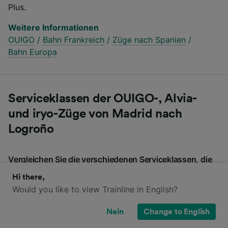
Plus.
Weitere Informationen
OUIGO
/
Bahn Frankreich
/
Züge nach Spanien
/
Bahn Europa
Serviceklassen der OUIGO-, Alvia-
und iryo-Züge von Madrid nach
Logroño
Vergleichen Sie die verschiedenen Serviceklassen, die
Ihnen bei OUIGO, Alvia und iryo zur Verfügung stehen,
Hi there,
wenn Sie von Madrid nach Logroño reisen.
Would you like to view Trainline in English?
Nein
Change to English
OUIGO
Alvia
iryo