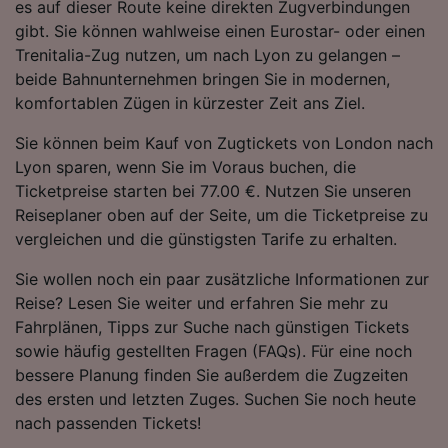
es auf dieser Route keine direkten Zugverbindungen
Folgendes bereitzustellen:
gibt. Sie können wahlweise einen Eurostar- oder einen
Verwendung genauer Standortdaten.
Trenitalia-Zug nutzen, um nach Lyon zu gelangen –
Endgeräteeigenschaften zur Identifikation
beide Bahnunternehmen bringen Sie in modernen,
aktiv abfragen. Speichern von oder Zugriff auf
Informationen auf einem Endgerät.
komfortablen Zügen in kürzester Zeit ans Ziel.
Personalisierte Werbung und Inhalte, Messung
von Werbeleistung und der Performance von
Sie können beim Kauf von Zugtickets von London nach
Inhalten, Zielgruppenforschung sowie
Lyon sparen, wenn Sie im Voraus buchen, die
Entwicklung und Verbesserung von
Ticketpreise starten bei 77.00 €. Nutzen Sie unseren
Angeboten.
Reiseplaner oben auf der Seite, um die Ticketpreise zu
Liste der Partner (Lieferanten)
vergleichen und die günstigsten Tarife zu erhalten.
Sie wollen noch ein paar zusätzliche Informationen zur
Reise? Lesen Sie weiter und erfahren Sie mehr zu
Fahrplänen, Tipps zur Suche nach günstigen Tickets
sowie häufig gestellten Fragen (FAQs). Für eine noch
bessere Planung finden Sie außerdem die Zugzeiten
des ersten und letzten Zuges. Suchen Sie noch heute
nach passenden Tickets!