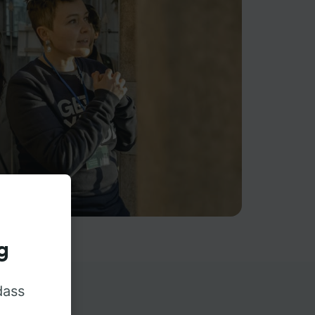
g
dass
rn