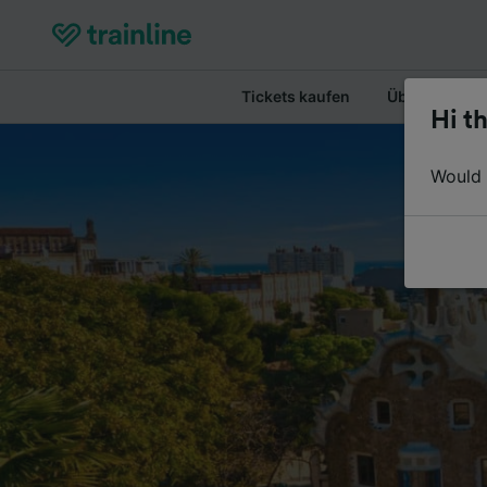
Tickets kaufen
Überblick
Hi th
Would y