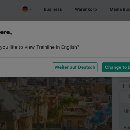
Business
Warenkorb
Meine Bu
Fahrplan
Wagenklassen
Services an Bord
Günstige
ere,
ou like to view Trainline in English?
Vo
Weiter auf Deutsch
Change to E
Na
Hi
Rü