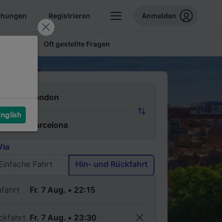
chungen
Registrieren
Anmelden
 Tickets
Oft gestellte Fragen
n
nglish
ch
Via
Einfache Fahrt
Hin- und Rückfahrt
nfahrt
ckfahrt