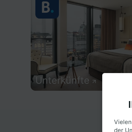
Unterkünfte
Vielen
D
der Um