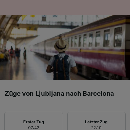
Folgendes bereitzustellen:
Verwendung genauer Standortdaten.
Endgeräteeigenschaften zur Identifikation
aktiv abfragen. Speichern von oder Zugriff auf
Informationen auf einem Endgerät.
Personalisierte Werbung und Inhalte, Messung
von Werbeleistung und der Performance von
Inhalten, Zielgruppenforschung sowie
Entwicklung und Verbesserung von
Angeboten.
Liste der Partner (Lieferanten)
Züge von Ljubljana nach Barcelona
Erster Zug
Letzter Zug
07:42
22:10