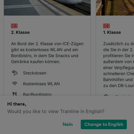
2. Klasse
1. Klasse
An Bord der 2. Klasse von ICE-Zügen
Zusätzlich zu d
gibt es kostenloses WLAN und ein
die Sie in der 2
Bordbistro, in dem Sie Snacks und
profitieren Sie i
Getränke kaufen können.
außerdem von m
einer Verpfleg
Steckdosen
schnelleren Che
Bahnhöfen und 
Kostenloses WLAN
zu den DB-Lou
Bar/Bordbistro
Steckdos
Hi there,
Unterhaltungsportal
Kostenlo
Would you like to view Trainline in English?
Gepäckablage
Bar/Bordb
Nein
Change to English
Mehr Beinfreiheit
Unterhalt