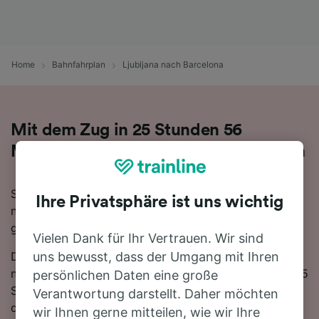
Home
Bahnfahrplan
Ljubljana nach Barcelona
Mit dem Zug in 25 Stunden 56
Minuten von Ljubljana nach Barcelona
Sie denken darüber nach, für Ihre Reise von Ljubljana
Ihre Privatsphäre ist uns wichtig
nach Barcelona den Zug zu nehmen? Bei uns sind Sie
goldrichtig!
Vielen Dank für Ihr Vertrauen. Wir sind
Die schnellste Fahrtzeit, um die 1118 km von Ljubljana
uns bewusst, dass der Umgang mit Ihren
nach Barcelona mit dem Zug zurückzulegen beträgt 25
persönlichen Daten eine große
Stunden 56 Minuten, wobei ca. 4 Züge am Tag auf
Verantwortung darstellt. Daher möchten
dieser Route verkehren. Da es zwischen Ljubljana und
wir Ihnen gerne mitteilen, wie wir Ihre