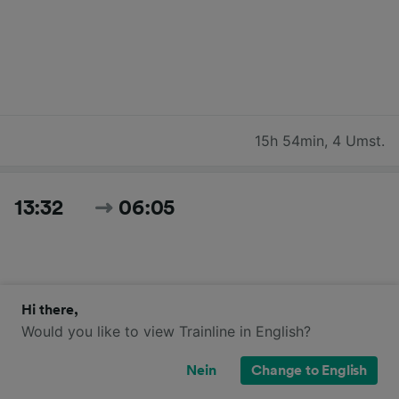
15h 54min
,
4 Umst.
13:32
06:05
Hi there,
Would you like to view Trainline in English?
Nein
Change to English
16h 33min
,
3 Umst.