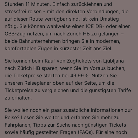
Stunden 11 Minuten. Einfach zurücklehnen und
Folgendes bereitzustellen:
stressfrei reisen - mit den direkten Verbindungen, die
Verwendung genauer Standortdaten.
Endgeräteeigenschaften zur Identifikation
auf dieser Route verfügbar sind, ist kein Umstieg
aktiv abfragen. Speichern von oder Zugriff auf
nötig. Sie können wahlweise einen ICE DB- oder einen
Informationen auf einem Endgerät.
ÖBB-Zug nutzen, um nach Zürich HB zu gelangen –
Personalisierte Werbung und Inhalte, Messung
beide Bahnunternehmen bringen Sie in modernen,
von Werbeleistung und der Performance von
komfortablen Zügen in kürzester Zeit ans Ziel.
Inhalten, Zielgruppenforschung sowie
Entwicklung und Verbesserung von
Sie können beim Kauf von Zugtickets von Ljubljana
Angeboten.
nach Zürich HB sparen, wenn Sie im Voraus buchen,
Liste der Partner (Lieferanten)
die Ticketpreise starten bei 49.99 €. Nutzen Sie
unseren Reiseplaner oben auf der Seite, um die
Ticketpreise zu vergleichen und die günstigsten Tarife
zu erhalten.
Sie wollen noch ein paar zusätzliche Informationen zur
Reise? Lesen Sie weiter und erfahren Sie mehr zu
Fahrplänen, Tipps zur Suche nach günstigen Tickets
sowie häufig gestellten Fragen (FAQs). Für eine noch